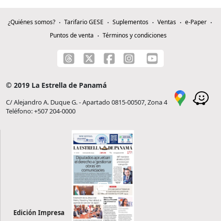
¿Quiénes somos?
Tarifario GESE
Suplementos
Ventas
e-Paper
Puntos de venta
Términos y condiciones
© 2019 La Estrella de Panamá
C/ Alejandro A. Duque G. - Apartado 0815-00507, Zona 4
Teléfono: +507 204-0000
Edición Impresa