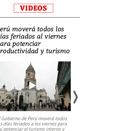
VIDEOS
erú moverá todos los
Video, Catalin
ías feriados al viernes
‘Si la gente el
ara potenciar
criminales, la
roductividad y turismo
sociedades de
suicidarse’
l Gobierno de Perú moverá todos
os días feriados a los viernes para
La exmagistrada co
sí potenciar el turismo interno y
sobre el rol de contr