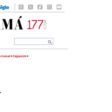
cional
Cepanim
a