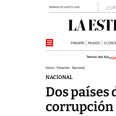
DOMINGO 09 AGOSTO 2026
27
PANAMÁ
MUNDO
ECONO
Úl
Inicio
>
Panamá
>
Nacional
NACIONAL
Dos países d
corrupción