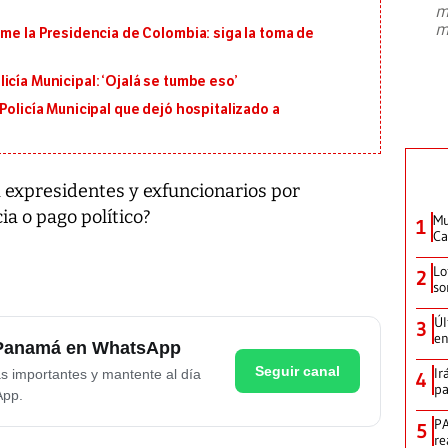
m
presidente de Brasil, Luiz Inácio Lula
m
ume la Presidencia de Colombia: siga la toma de
da Silva, oficializó este domingo su
candidatura
...
icía Municipal: ‘Ojalá se tumbe eso’
Policía Municipal que dejó hospitalizado a
a expresidentes y exfuncionarios por
ia o pago político?
Mu
1
Ca
Lo
2
so
Úl
3
en
e Panamá en WhatsApp
Seguir canal
Ir
as importantes y mantente al día
4
pa
App.
PA
5
re