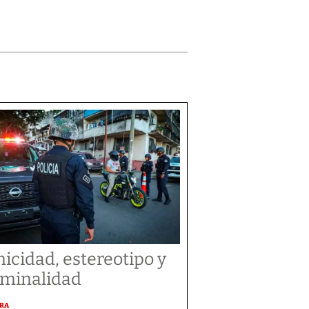
nicidad, estereotipo y
iminalidad
URA