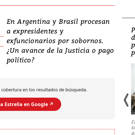
En Argentina y Brasil procesan
Video: Lula lanza su
P
a expresidentes y
candidatura con
d
exfuncionarios por sobornos.
promesas de inversión
p
¿Un avance de la Justicia o pago
en defensa, educación y
p
político?
tierras raras
 cobertura en los resultados de búsqueda.
a Estrella en Google ↗️
E
l
Entre recuerdos y escuetas
a
referencias hacia sus adversarios, el