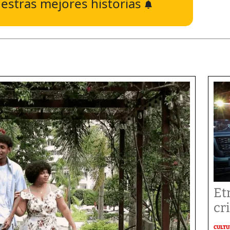
estras mejores historias
Et
cr
CULT