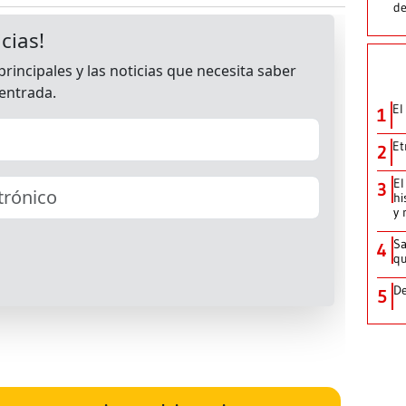
d
El
1
Et
2
El
3
hi
y 
Sa
4
qu
De
5