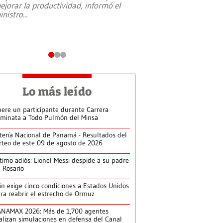
ejorar la productividad, informó el
periodismo, el derech
inistro
...
reformas constitucio
desafíos de nuevas t
Lo más leído
ere un participante durante Carrera
minata a Todo Pulmón del Minsa
tería Nacional de Panamá - Resultados del
rteo de este 09 de agosto de 2026
timo adiós: Lionel Messi despide a su padre
 Rosario
án exige cinco condiciones a Estados Unidos
ra reabrir el estrecho de Ormuz
NAMAX 2026: Más de 1,700 agentes
alizan simulaciones en defensa del Canal