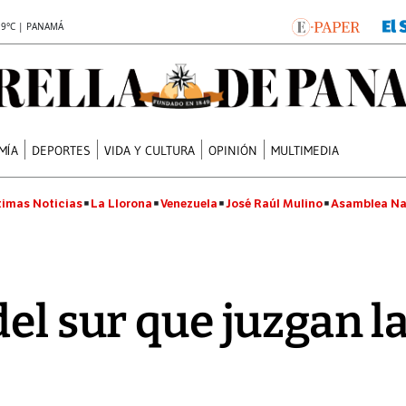
.9°C | PANAMÁ
MÍA
DEPORTES
VIDA Y CULTURA
OPINIÓN
MULTIMEDIA
timas Noticias
La Llorona
Venezuela
José Raúl Mulino
Asamblea Na
el sur que juzgan l