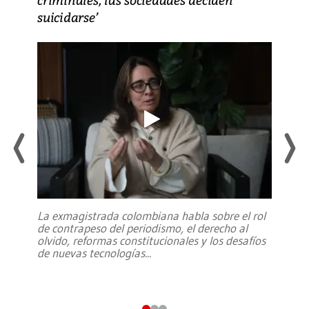
suicidarse’
La exmagistrada colombiana habla sobre el rol
de contrapeso del periodismo, el derecho al
olvido, reformas constitucionales y los desafíos
de nuevas tecnologías
...