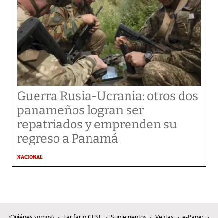
Guerra Rusia-Ucrania: otros dos
panameños logran ser
repatriados y emprenden su
regreso a Panamá
NACIONAL
¿Quiénes somos?
Tarifario GESE
Suplementos
Ventas
e-Paper