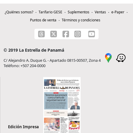
¿Quiénes somos?
Tarifario GESE
Suplementos
Ventas
e-Paper
Puntos de venta
Términos y condiciones
© 2019 La Estrella de Panamá
C/ Alejandro A. Duque G. - Apartado 0815-00507, Zona 4
Teléfono: +507 204-0000
Edición Impresa