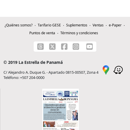
¿Quiénes somos?
Tarifario GESE
Suplementos
Ventas
e-Paper
Puntos de venta
Términos y condiciones
© 2019 La Estrella de Panamá
C/ Alejandro A. Duque G. - Apartado 0815-00507, Zona 4
Teléfono: +507 204-0000