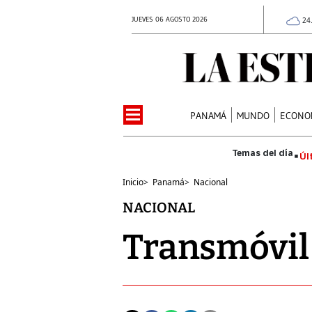
JUEVES 06 AGOSTO 2026
24
PANAMÁ
MUNDO
ECONO
Úl
Inicio
>
Panamá
>
Nacional
NACIONAL
Transmóvil 