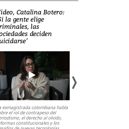
ideo, Catalina Botero:
Video: Lula la
Si la gente elige
candidatura 
riminales, las
promesas de i
ociedades deciden
en defensa, ed
uicidarse’
tierras raras
a exmagistrada colombiana habla
Entre recuerdos y es
obre el rol de contrapeso del
referencias hacia sus
eriodismo, el derecho al olvido,
presidente de Brasil,
eformas constitucionales y los
da Silva, oficializó 
esafíos de nuevas tecnologías
...
candidatura
...