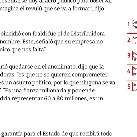
esentarse hoy al acto público para observar
magina el revulú que se va a formar”, dijo
Su
1
P
incidió con Ibaldi fue el de Distribuidora
Se
2
u nombre. Este, señaló que su empresa no
la
nico que nos falta”.
Po
3
‘g
irió quedarse en el anonimato, dijo que la
Pr
4
po
adoras, “es que no se quieren comprometer
s un asunto político, por lo que ninguna se va
Se
5
co
. “Es una fianza millonaria y por ende
podría representar 60 a 80 millones, es un
garantía para el Estado de que recibirá todo