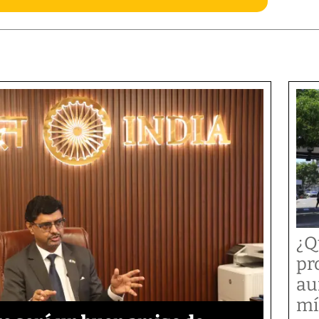
¿Q
pr
au
mí