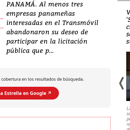
PANAMÁ. Al menos tres
Video, Japón: Terremoto
V
empresas panameñas
deja heridos y graves
‘
interesadas en el Transmóvil
daños en Kumamoto
c
abandonaron su deseo de
s
participar en la licitación
s
pública que p...
 cobertura en los resultados de búsqueda.
a Estrella en Google ↗️
Un fuerte terremoto de magnitud
7,1 se registró este martes 28 de
julio en la prefectura de Kumamoto,
L
al sur de Japón, provocando una
s
emergencia de gran
...
p
r
d