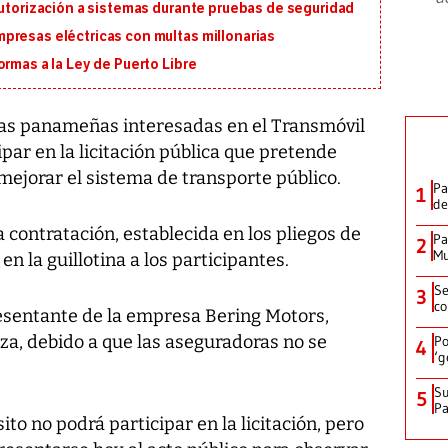
autorización a sistemas durante pruebas de seguridad
presas eléctricas con multas millonarias
ormas a la Ley de Puerto Libre
s panameñas interesadas en el Transmóvil
ar en la licitación pública que pretende
 mejorar el sistema de transporte público.
Pa
1
de
a contratación, establecida en los pliegos de
Pa
2
Mu
n la guillotina a los participantes.
Se
3
co
resentante de la empresa Bering Motors,
za, debido a que las aseguradoras no se
Po
4
‘g
Su
5
P
ito no podrá participar en la licitación, pero