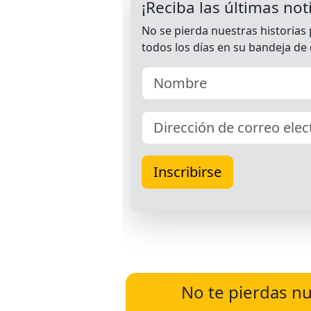
No te pierdas nu