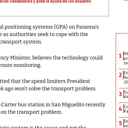
vos validadores y pide la ayuda de los usuarios
al positioning systems (GPA) on Panama’s
ce as authorities seek to cope with the
 transport system.
IM
1
ncy Minister, believes the technology could
pr
zo
 route monitoring.
EN
2
Re
itted that the speed limiters President
2
k ago won’t solve the transport problem.
Su
3
di
-Carter bus station in San Miguelito recently
Co
4
Pa
t on the transport problem.
Di
5
re
stic system is the cause and not the