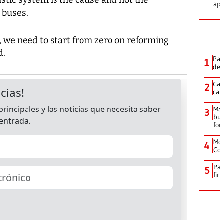
ap
 buses.
, we need to start from zero on reforming
d.
Pa
1
de
Ca
2
ca
M
3
bu
fo
Mo
4
Co
Pa
5
fi