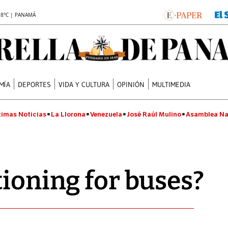
.8°C | PANAMÁ
MÍA
DEPORTES
VIDA Y CULTURA
OPINIÓN
MULTIMEDIA
timas Noticias
La Llorona
Venezuela
José Raúl Mulino
Asamblea Na
tioning for buses?