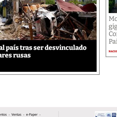
Mo
gi
Co
Pai
 país tras ser desvinculado
NACI
tares rusas
ntos
Ventas
e-Paper