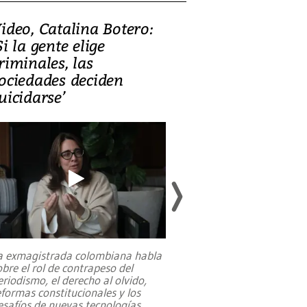
ideo, Catalina Botero:
Video: Lula la
Si la gente elige
candidatura 
riminales, las
promesas de i
ociedades deciden
en defensa, ed
uicidarse’
tierras raras
a exmagistrada colombiana habla
Entre recuerdos y es
obre el rol de contrapeso del
referencias hacia sus
eriodismo, el derecho al olvido,
presidente de Brasil,
eformas constitucionales y los
da Silva, oficializó 
esafíos de nuevas tecnologías
...
candidatura
...