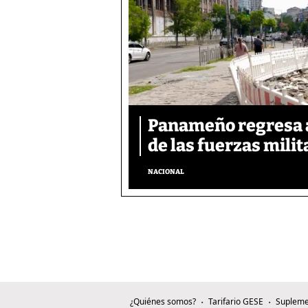
Panameño regresa al
de las fuerzas mili
NACIONAL
¿Quiénes somos?
Tarifario GESE
Supleme