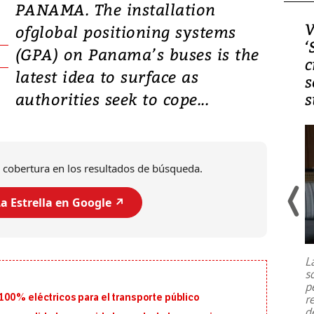
PANAMA. The installation
Video, Japón: Terremoto
V
ofglobal positioning systems
deja heridos y graves
‘
(GPA) on Panama’s buses is the
daños en Kumamoto
c
latest idea to surface as
s
authorities seek to cope...
s
 cobertura en los resultados de búsqueda.
a Estrella en Google ↗️
Un fuerte terremoto de magnitud
7,1 se registró este martes 28 de
julio en la prefectura de Kumamoto,
L
al sur de Japón, provocando una
s
emergencia de gran
...
p
100% eléctricos para el transporte público
r
d