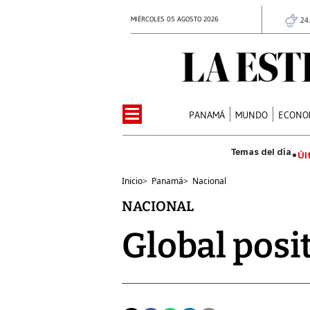
MIÉRCOLES 05 AGOSTO 2026
24
PANAMÁ
MUNDO
ECONO
Úl
Inicio
>
Panamá
>
Nacional
NACIONAL
Global posi