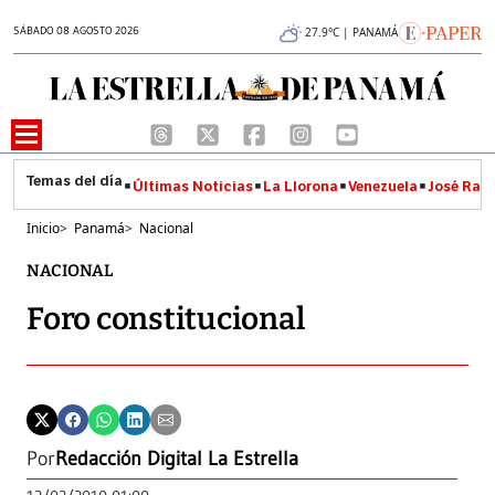
SÁBADO 08 AGOSTO 2026
27.9°C | PANAMÁ
Últimas Noticias
La Llorona
Venezuela
José Raúl
Inicio
>
Panamá
>
Nacional
NACIONAL
Foro constitucional
Por
Redacción Digital La Estrella