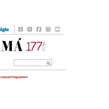
cional
Cepanim