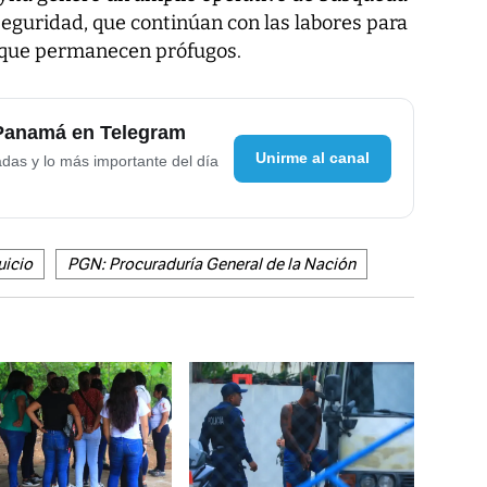
seguridad, que continúan con las labores para
d que permanecen prófugos.
 Panamá en Telegram
Unirme al canal
adas y lo más importante del día
uicio
PGN: Procuraduría General de la Nación