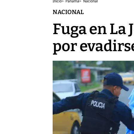
Inicio
>
Panamá
>
Nacional
NACIONAL
Fuga en La J
por evadirs