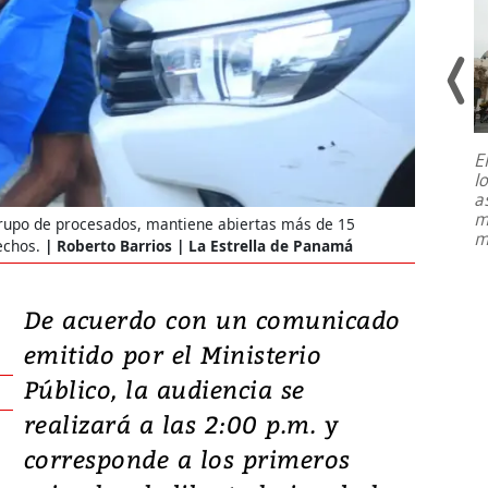
E
l
Entre recuerdos y escuetas
a
referencias hacia sus adversarios, el
m
grupo de procesados, mantiene abiertas más de 15
presidente de Brasil, Luiz Inácio Lula
m
da Silva, oficializó este domingo su
echos.
Roberto Barrios | La Estrella de Panamá
candidatura
...
De acuerdo con un comunicado
emitido por el Ministerio
Público, la audiencia se
realizará a las 2:00 p.m. y
corresponde a los primeros