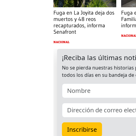
Fuga en La Joyita deja dos
Fuga e
muertos y 48 reos
Famili
recapturados, informa
infor
Senafront
NACIONA
NACIONAL