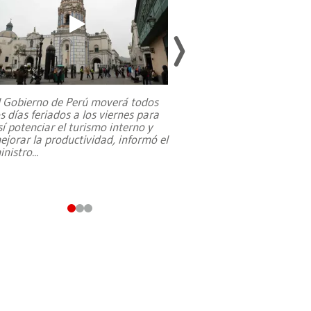
l Gobierno de Perú moverá todos
os días feriados a los viernes para
La exmagistrada co
sí potenciar el turismo interno y
sobre el rol de contr
ejorar la productividad, informó el
periodismo, el derech
inistro
...
reformas constitucio
desafíos de nuevas t