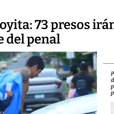
oyita: 73 presos irán
e del penal
Video: Lula lanza su
P
candidatura con
d
promesas de inversión
p
en defensa, educación y
p
tierras raras