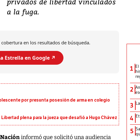
privados de libertad vinculados
a la fuga.
 cobertura en los resultados de búsqueda.
a Estrella en Google ↗️
El
1
hi
re
An
2
es
olescente por presunta posesión de arma en colegio
La
3
Et
4
i: Libertad plena para la jueza que desafió a Hugo Chávez
Sa
5
qu
 Nación
informó que solicitó una audiencia