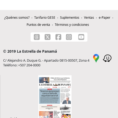
¿Quiénes somos?
Tarifario GESE
Suplementos
Ventas
e-Paper
Puntos de venta
Términos y condiciones
© 2019 La Estrella de Panamá
C/ Alejandro A. Duque G. - Apartado 0815-00507, Zona 4
Teléfono: +507 204-0000