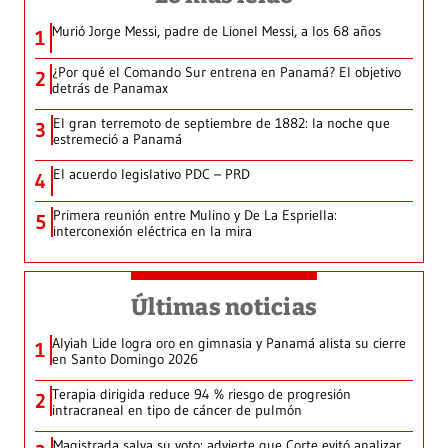
Murió Jorge Messi, padre de Lionel Messi, a los 68 años
1
¿Por qué el Comando Sur entrena en Panamá? El objetivo
2
detrás de Panamax
El gran terremoto de septiembre de 1882: la noche que
3
estremeció a Panamá
El acuerdo legislativo PDC – PRD
4
Primera reunión entre Mulino y De La Espriella:
5
interconexión eléctrica en la mira
Últimas noticias
Alyiah Lide logra oro en gimnasia y Panamá alista su cierre
1
en Santo Domingo 2026
Terapia dirigida reduce 94 % riesgo de progresión
2
intracraneal en tipo de cáncer de pulmón
Magistrada salva su voto: advierte que Corte evitó analizar