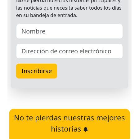
No te pierdas nuestras mejores
historias