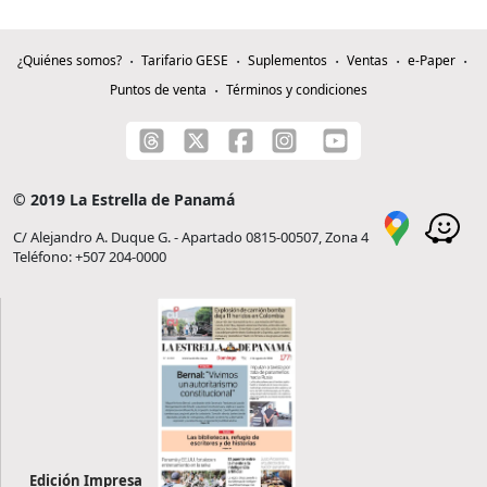
¿Quiénes somos?
Tarifario GESE
Suplementos
Ventas
e-Paper
Puntos de venta
Términos y condiciones
© 2019 La Estrella de Panamá
C/ Alejandro A. Duque G. - Apartado 0815-00507, Zona 4
Teléfono: +507 204-0000
Edición Impresa