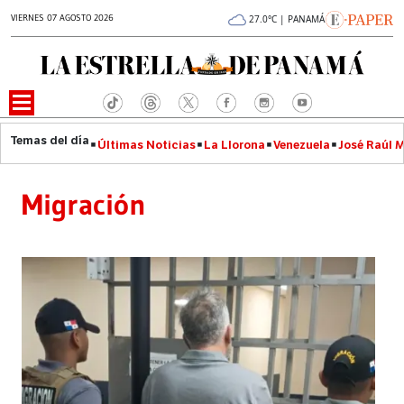
VIERNES 07 AGOSTO 2026
27.0°C | PANAMÁ
Últimas Noticias
La Llorona
Venezuela
José Raúl 
Migración