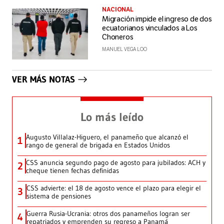
NACIONAL
Migración impide el ingreso de dos
ecuatorianos vinculados a Los
Choneros
MANUEL VEGA LOO
VER MÁS NOTAS
Lo más leído
Augusto Villalaz-Higuero, el panameño que alcanzó el
1
rango de general de brigada en Estados Unidos
CSS anuncia segundo pago de agosto para jubilados: ACH y
2
cheque tienen fechas definidas
CSS advierte: el 18 de agosto vence el plazo para elegir el
3
sistema de pensiones
Guerra Rusia-Ucrania: otros dos panameños logran ser
4
repatriados y emprenden su regreso a Panamá