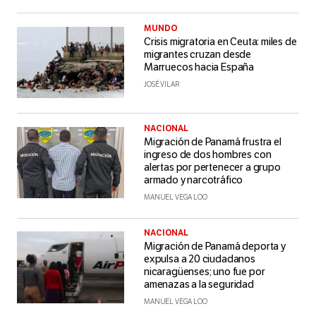
MUNDO
Crisis migratoria en Ceuta: miles de
migrantes cruzan desde
Marruecos hacia España
JOSÉ VILAR
NACIONAL
Migración de Panamá frustra el
ingreso de dos hombres con
alertas por pertenecer a grupo
armado y narcotráfico
MANUEL VEGA LOO
NACIONAL
Migración de Panamá deporta y
expulsa a 20 ciudadanos
nicaragüenses; uno fue por
amenazas a la seguridad
MANUEL VEGA LOO