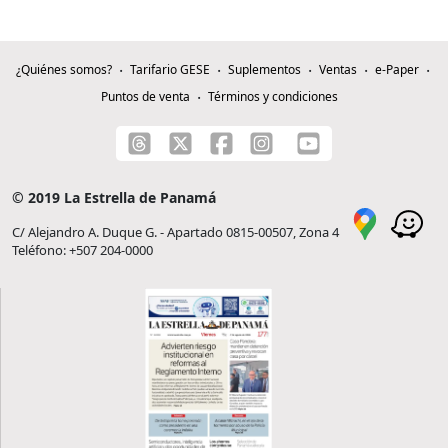
¿Quiénes somos?
Tarifario GESE
Suplementos
Ventas
e-Paper
Puntos de venta
Términos y condiciones
© 2019 La Estrella de Panamá
C/ Alejandro A. Duque G. - Apartado 0815-00507, Zona 4
Teléfono: +507 204-0000