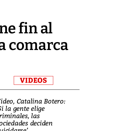
e fin al
 la comarca
VIDEOS
ideo, Catalina Botero:
Video: Lula la
Si la gente elige
candidatura 
riminales, las
promesas de i
ociedades deciden
en defensa, ed
uicidarse’
tierras raras