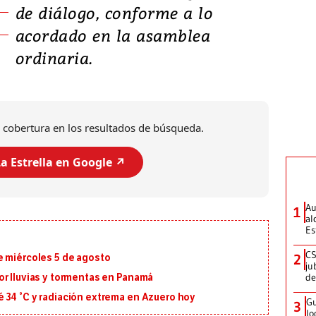
de diálogo, conforme a lo
acordado en la asamblea
ordinaria.
 cobertura en los resultados de búsqueda.
a Estrella en Google ↗️
Au
1
al
Es
CS
2
e miércoles 5 de agosto
ju
de
or lluvias y tormentas en Panamá
 34 °C y radiación extrema en Azuero hoy
Gu
3
lo