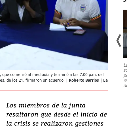
Un fuerte terremoto de magnitud
7,1 se registró este martes 28 de
julio en la prefectura de Kumamoto,
L
al sur de Japón, provocando una
s
emergencia de gran
...
 que comenzó al mediodía y terminó a las 7:00 p.m. del
p
r
tes, de los 21, firmaron un acuerdo.
Roberto Barrios | La
d
Los miembros de la junta
resaltaron que desde el inicio de
la crisis se realizaron gestiones