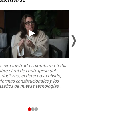
a exmagistrada colombiana habla
Entre recuerdos y es
obre el rol de contrapeso del
referencias hacia sus
eriodismo, el derecho al olvido,
presidente de Brasil,
eformas constitucionales y los
da Silva, oficializó 
esafíos de nuevas tecnologías
...
candidatura
...