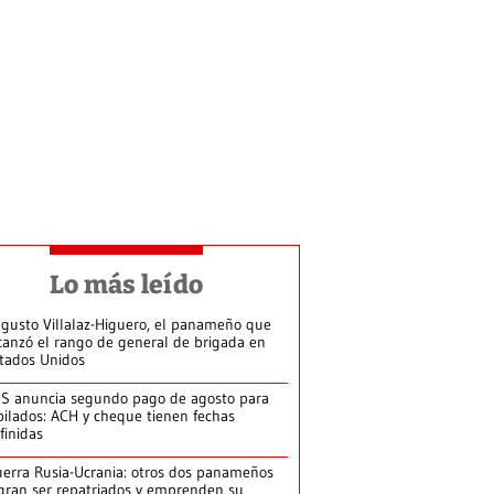
Lo más leído
gusto Villalaz-Higuero, el panameño que
canzó el rango de general de brigada en
tados Unidos
S anuncia segundo pago de agosto para
bilados: ACH y cheque tienen fechas
finidas
erra Rusia-Ucrania: otros dos panameños
gran ser repatriados y emprenden su