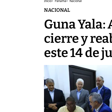
Inicio
>
Panamá
>
Nacional
NACIONAL
Guna Yala: 
cierre y re
este 14 de ju