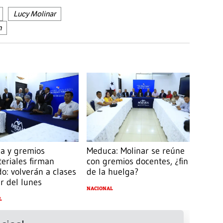
Lucy Molinar
n
a y gremios
Meduca: Molinar se reúne
eriales firman
con gremios docentes, ¿fin
o: volverán a clases
de la huelga?
ir del lunes
NACIONAL
L