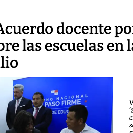
Acuerdo docente pon
abre las escuelas en
lio
Video, Japón: Terremoto
V
deja heridos y graves
‘
daños en Kumamoto
c
s
s