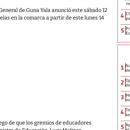
re
 General de Guna Yala anunció este sábado 12
CS
4
uelas en la comarca a partir de este lunes 14
pa
Pr
5
Es
Nu
1
de
Op
2
de
Mo
3
mi
Th
4
se
ego de que los gremios de educadores
Ap
5
pl