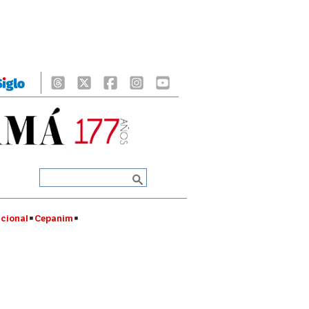
cional
Cepanim