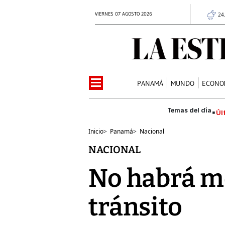
VIERNES 07 AGOSTO 2026
24
PANAMÁ
MUNDO
ECONO
Úl
Inicio
>
Panamá
>
Nacional
NACIONAL
No habrá mo
tránsito