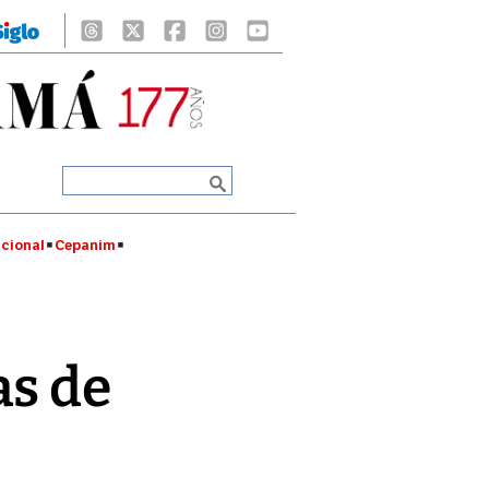
cional
Cepanim
as de