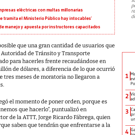
emergencia de gran
...
p
presas eléctricas con multas millonarias
r
d
 tramita el Ministerio Público hay intocables’
e manejo y apuesta por instructores capacitados
posible que una gran cantidad de usuarios que
a Autoridad de Tránsito y Transporte
cado para hacerles frente recaudándose en
ón de dólares, a diferencia de lo que ocurrió
Ma
1
 tres meses de moratoria no llegaron a
ev
Po
s.
Ví
2
ad
llegó el momento de poner orden, porque es
tenemos que hacerlo”, puntualizó en
Ca
3
pr
tor de la ATTT, Jorge Ricardo Fábrega, quien
un
rque saben que tendrán que enfrentarse a la
Ga
4
lo