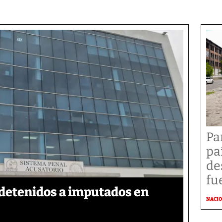
Pa
pa
de
fu
detenidos a imputados en
NACI