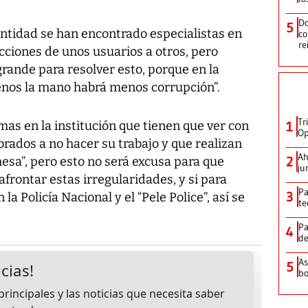
Do
5
entidad se han encontrado especialistas en
co
re
cciones de unos usuarios a otros, pero
rande para resolver esto, porque en la
nos la mano habrá menos corrupción”.
Tr
s en la institución que tienen que ver con
1
Op
rados a no hacer su trabajo y que realizan
Ah
2
esa”, pero esto no será excusa para que
ju
afrontar estas irregularidades, y si para
Pa
3
a Policía Nacional y el “Pele Police”, así se
te
Pa
4
de
As
5
bo