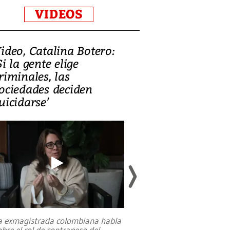
VIDEOS
ideo, Catalina Botero:
Video: Lula la
Si la gente elige
candidatura 
riminales, las
promesas de i
ociedades deciden
en defensa, ed
uicidarse’
tierras raras
a exmagistrada colombiana habla
Entre recuerdos y es
obre el rol de contrapeso del
referencias hacia sus