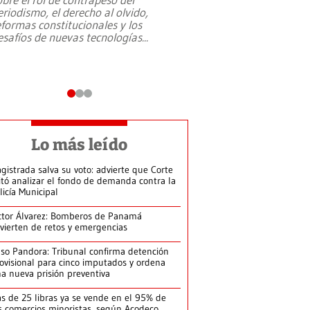
eriodismo, el derecho al olvido,
presidente de Brasil,
eformas constitucionales y los
da Silva, oficializó 
esafíos de nuevas tecnologías
...
candidatura
...
Lo más leído
gistrada salva su voto: advierte que Corte
itó analizar el fondo de demanda contra la
licía Municipal
ctor Álvarez: Bomberos de Panamá
vierten de retos y emergencias
so Pandora: Tribunal confirma detención
ovisional para cinco imputados y ordena
a nueva prisión preventiva
s de 25 libras ya se vende en el 95% de
s comercios minoristas, según Acodeco