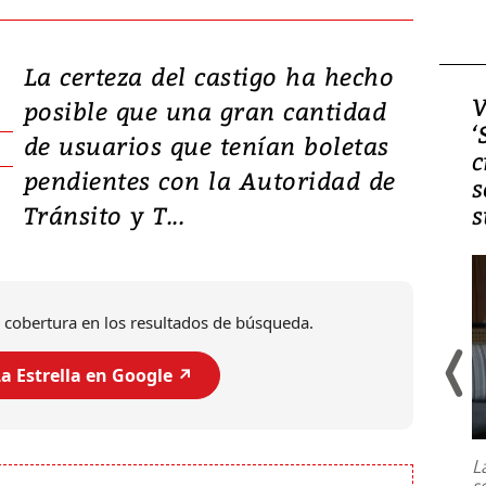
La certeza del castigo ha hecho
Video, Japón: Terremoto
V
posible que una gran cantidad
deja heridos y graves
‘
de usuarios que tenían boletas
daños en Kumamoto
c
pendientes con la Autoridad de
s
Tránsito y T...
s
 cobertura en los resultados de búsqueda.
a Estrella en Google ↗️
Un fuerte terremoto de magnitud
7,1 se registró este martes 28 de
julio en la prefectura de Kumamoto,
L
al sur de Japón, provocando una
s