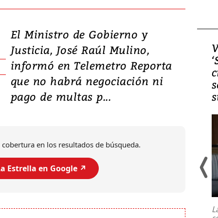
El Ministro de Gobierno y
Video, Japón: Terremoto
V
Justicia, José Raúl Mulino,
deja heridos y graves
‘
informó en Telemetro Reporta
daños en Kumamoto
c
que no habrá negociación ni
s
pago de multas p...
s
 cobertura en los resultados de búsqueda.
a Estrella en Google ↗️
Un fuerte terremoto de magnitud
7,1 se registró este martes 28 de
julio en la prefectura de Kumamoto,
L
al sur de Japón, provocando una
s