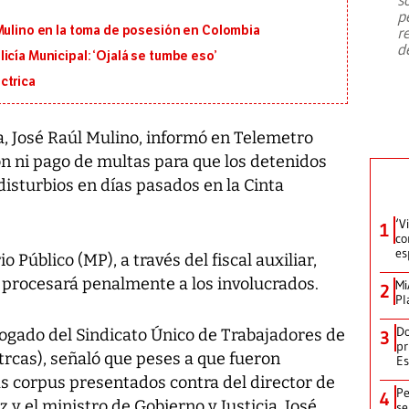
emergencia de gran
...
p
 Mulino en la toma de posesión en Colombia
r
d
icía Municipal: ‘Ojalá se tumbe eso’
ctrica
ia, José Raúl Mulino, informó en Telemetro
n ni pago de multas para que los detenidos
disturbios en días pasados en la Cinta
‘V
1
co
es
o Público (MP), a través del fiscal auxiliar,
e procesará penalmente a los involucrados.
Mi
2
Pl
Do
ogado del Sindicato Único de Trabajadores de
3
pr
trcas), señaló que peses a que fueron
Es
s corpus presentados contra del director de
Pe
4
z y el ministro de Gobierno y Justicia, José
se