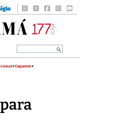
cional
Cepanim
 para