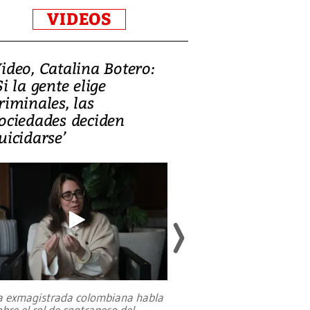
VIDEOS
ideo, Catalina Botero:
Video: Lula la
Si la gente elige
candidatura 
riminales, las
promesas de i
ociedades deciden
en defensa, ed
uicidarse’
tierras raras
a exmagistrada colombiana habla
Entre recuerdos y es
obre el rol de contrapeso del
referencias hacia sus