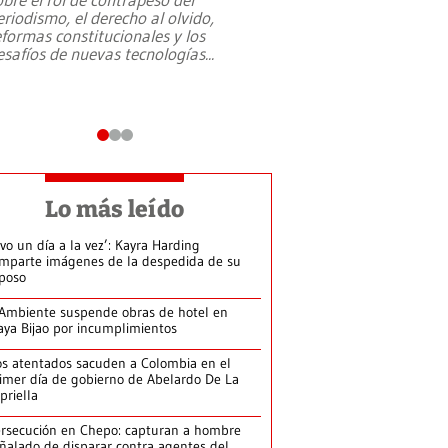
eriodismo, el derecho al olvido,
presidente de Brasil,
eformas constitucionales y los
da Silva, oficializó 
esafíos de nuevas tecnologías
...
candidatura
...
Lo más leído
ivo un día a la vez’: Kayra Harding
mparte imágenes de la despedida de su
poso
Ambiente suspende obras de hotel en
aya Bijao por incumplimientos
s atentados sacuden a Colombia en el
imer día de gobierno de Abelardo De La
priella
rsecución en Chepo: capturan a hombre
ñalado de disparar contra agentes del