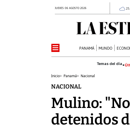
JUEVES 06 AGOSTO 2026
25
PANAMÁ
MUNDO
ECONO
Úl
Inicio
>
Panamá
>
Nacional
NACIONAL
Mulino: "No
detenidos 