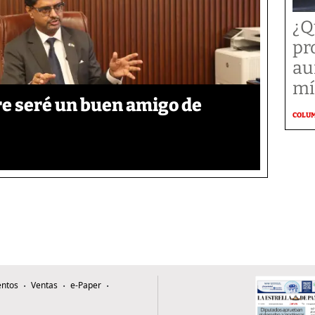
¿Q
pr
au
mí
re seré un buen amigo de
COLU
ntos
Ventas
e-Paper