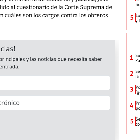
Se
ido al cuestionario de la Corte Suprema de
n cuáles son los cargos contra los obreros
Lo
5
y 
Su
1
P
Se
2
la
Po
3
‘g
Pr
4
po
Se
5
co