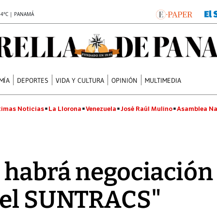
.4°C | PANAMÁ
MÍA
DEPORTES
VIDA Y CULTURA
OPINIÓN
MULTIMEDIA
timas Noticias
La Llorona
Venezuela
José Raúl Mulino
Asamblea Na
 habrá negociación
del SUNTRACS"