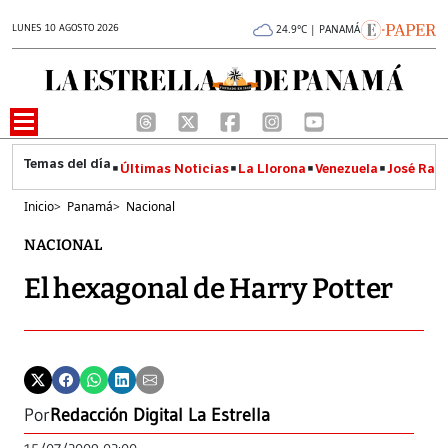
LUNES 10 AGOSTO 2026
24.9°C | PANAMÁ
Últimas Noticias
La Llorona
Venezuela
José Raúl
Inicio
>
Panamá
>
Nacional
NACIONAL
El hexagonal de Harry Potter
Por
Redacción Digital La Estrella