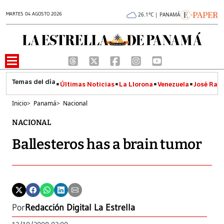
MARTES 04 AGOSTO 2026
26.1°C | PANAMÁ
Últimas Noticias
La Llorona
Venezuela
José Raúl
Inicio
>
Panamá
>
Nacional
NACIONAL
Ballesteros has a brain tumor
Por
Redacción Digital La Estrella