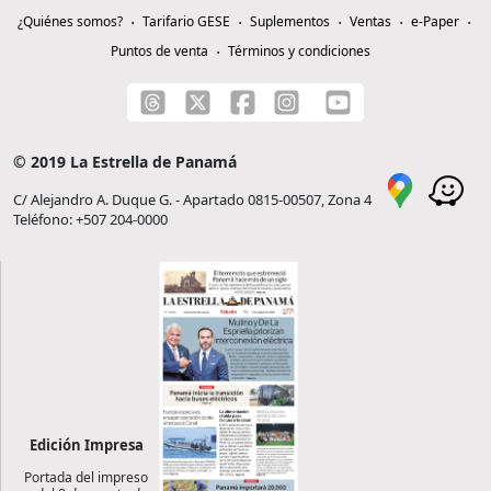
¿Quiénes somos?
Tarifario GESE
Suplementos
Ventas
e-Paper
Puntos de venta
Términos y condiciones
© 2019 La Estrella de Panamá
C/ Alejandro A. Duque G. - Apartado 0815-00507, Zona 4
Teléfono: +507 204-0000
Edición Impresa
Portada del impreso