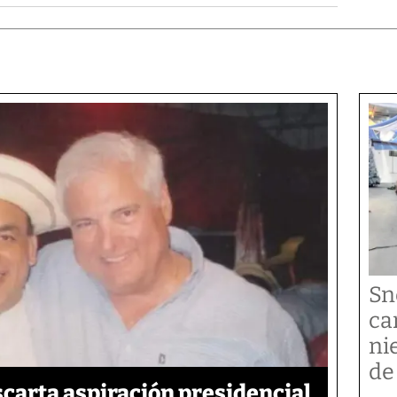
Sn
ca
ni
de
carta aspiración presidencial