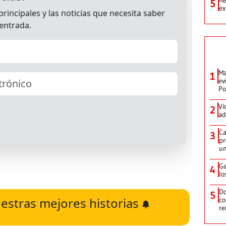
5
ex
Ma
1
ev
Po
Ví
2
ad
Ca
3
pr
un
Ga
4
lo
Do
5
estras mejores historias
co
re