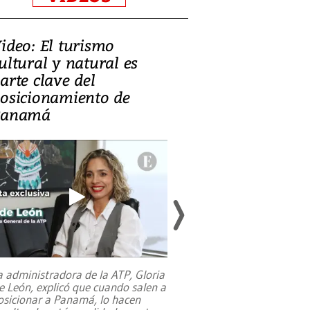
ideo: El turismo
Zambia: el de
ultural y natural es
equilibrar la 
arte clave del
mineral, la c
osicionamiento de
y la salud púb
Panamá
a administradora de la ATP, Gloria
e León, explicó que cuando salen a
osicionar a Panamá, lo hacen