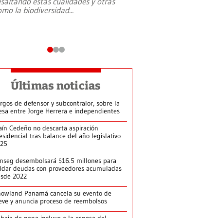
esaltando estás cualidades y otras
omo la biodiversidad
...
Últimas noticias
rgos de defensor y subcontralor, sobre la
sa entre Jorge Herrera e independientes
aín Cedeño no descarta aspiración
esidencial tras balance del año legislativo
025
nseg desembolsará $16.5 millones para
ldar deudas con proveedores acumuladas
esde 2022
owland Panamá cancela su evento de
eve y anuncia proceso de reembolsos
baja de pena incluye a la esposa del