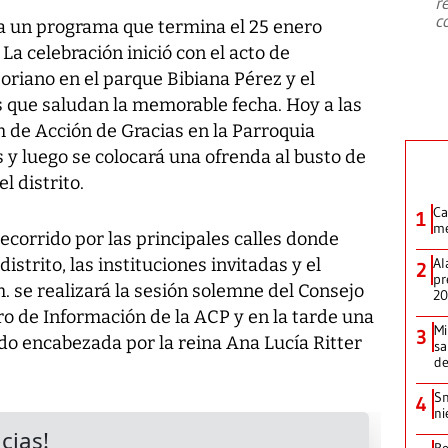
r
c
da un programa que termina el 25 enero
 La celebración inició con el acto de
oriano en el parque Bibiana Pérez y el
 que saludan la memorable fecha. Hoy a las
um de Acción de Gracias en la Parroquia
y luego se colocará una ofrenda al busto de
l distrito.
Ca
1
me
recorrido por las principales calles donde
istrito, las instituciones invitadas y el
Al
2
pr
m. se realizará la sesión solemne del Consejo
2
o de Información de la ACP y en la tarde una
Mi
3
ado encabezada por la reina Ana Lucía Ritter
sa
d
Sn
4
ni
Re