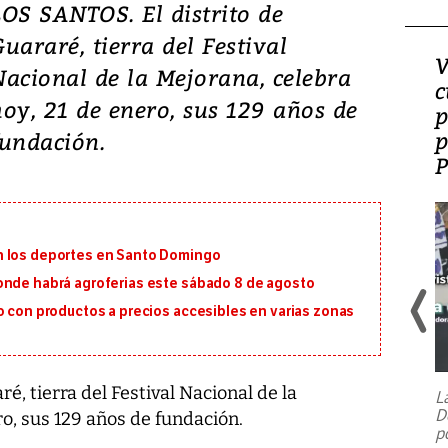
LOS SANTOS. El distrito de
uararé, tierra del Festival
¿Es la ‘zambianización’
V
Nacional de la Mejorana, celebra
el modelo que Panamá
c
hoy, 21 de enero, sus 129 años de
perdió?
p
p
undación.
n los deportes en Santo Domingo
onde habrá agroferias este sábado 8 de agosto
o con productos a precios accesibles en varias zonas
é, tierra del Festival Nacional de la
L
D
ro, sus 129 años de fundación.
p