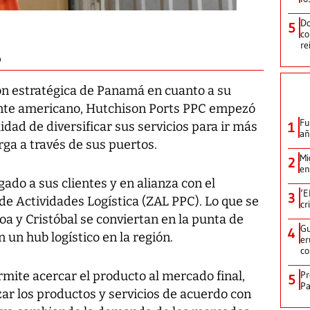
Do
5
co
re
o
ón estratégica de Panamá en cuanto a su
nente americano, Hutchison Ports PPC empezó
Fu
1
lidad de diversificar sus servicios para ir más
añ
rga a través de sus puertos.
Mi
2
en
ado a sus clientes y en alianza con el
‘E
3
de Actividades Logística (ZAL PPC)
. Lo que se
cr
oa y Cristóbal se conviertan en la punta de
Gu
4
 un hub logístico en la región.
er
c
Pr
mite acercar el producto al mercado final,
5
Pa
ar los productos y servicios de acuerdo con