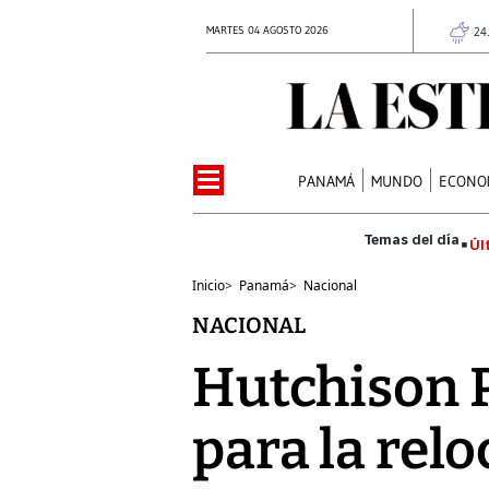
MARTES 04 AGOSTO 2026
24
PANAMÁ
MUNDO
ECONO
Úl
Inicio
>
Panamá
>
Nacional
NACIONAL
Hutchison P
para la relo