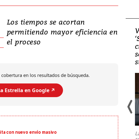
Los tiempos se acortan
Video, Japón: Terremoto
V
permitiendo mayor eficiencia en
deja heridos y graves
‘
el proceso
daños en Kumamoto
c
s
s
 cobertura en los resultados de búsqueda.
a Estrella en Google ↗️
Un fuerte terremoto de magnitud
7,1 se registró este martes 28 de
julio en la prefectura de Kumamoto,
ita con nuevo envío masivo
L
al sur de Japón, provocando una
s