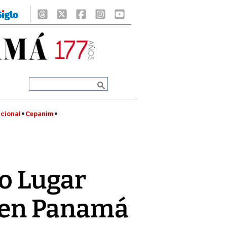
cional
Cepanim
vo Lugar
a en Panamá