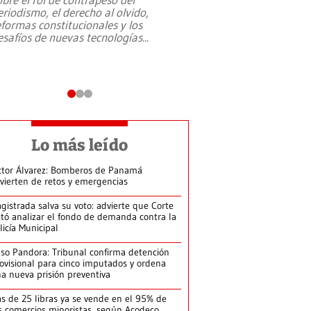
eriodismo, el derecho al olvido,
presidente de Brasil,
eformas constitucionales y los
da Silva, oficializó 
esafíos de nuevas tecnologías
...
candidatura
...
Lo más leído
ctor Álvarez: Bomberos de Panamá
vierten de retos y emergencias
gistrada salva su voto: advierte que Corte
itó analizar el fondo de demanda contra la
licía Municipal
so Pandora: Tribunal confirma detención
ovisional para cinco imputados y ordena
a nueva prisión preventiva
s de 25 libras ya se vende en el 95% de
s comercios minoristas, según Acodeco