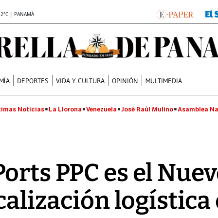
.2°C | PANAMÁ
MÍA
DEPORTES
VIDA Y CULTURA
OPINIÓN
MULTIMEDIA
timas Noticias
La Llorona
Venezuela
José Raúl Mulino
Asamblea Na
orts PPC es el Nue
calización logístic