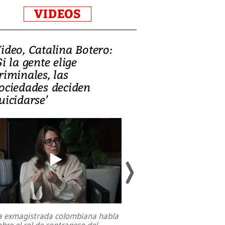
VIDEOS
ideo, Catalina Botero:
Video: Lula la
Si la gente elige
candidatura 
riminales, las
promesas de i
ociedades deciden
en defensa, ed
uicidarse’
tierras raras
a exmagistrada colombiana habla
Entre recuerdos y es
obre el rol de contrapeso del
referencias hacia sus