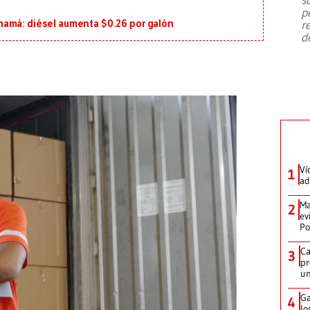
emergencia de gran
...
p
r
namá: diésel aumenta $0.26 por galón
d
Ví
1
ad
Ma
2
ev
Po
Ca
3
pr
un
Ga
4
lo