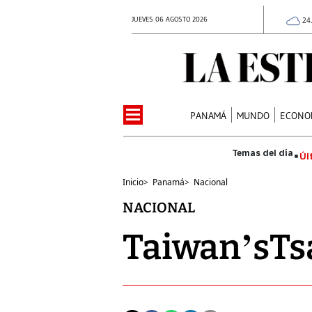
JUEVES 06 AGOSTO 2026
24
PANAMÁ
MUNDO
ECONO
Úl
Inicio
>
Panamá
>
Nacional
NACIONAL
Taiwan’sTsa