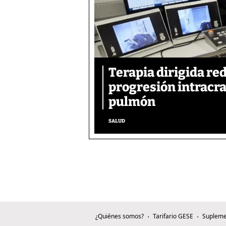
Terapia dirigida re
progresión intracra
pulmón
SALUD
¿Quiénes somos?
Tarifario GESE
Supleme