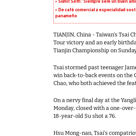
Sumit Seth: ‘Siempre seré un buen am
De café comercial a especialidad soste
panameño
TIANJIN, China - Taiwan's Tsai 
Tour victory and an early birthda
Tianjin Championship on Sunday
Tsai stormed past teenager Jame
win back-to-back events on the C
Chao, who both achieved the feat
On a nervy final day at the Yangl
Monday, closed with a one-over-p
18-year-old Su shot a 76.
Hsu Mong-nan, Tsai's compatriot a