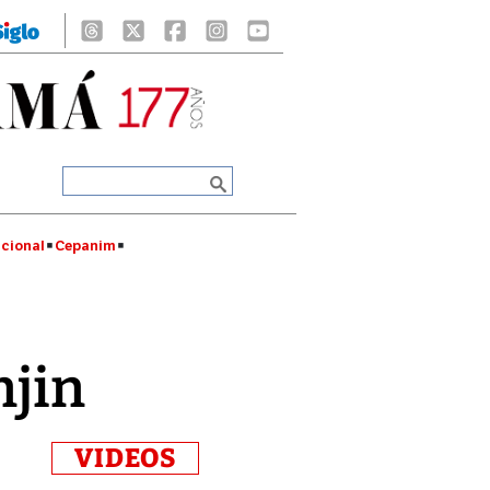
cional
Cepanim
njin
VIDEOS