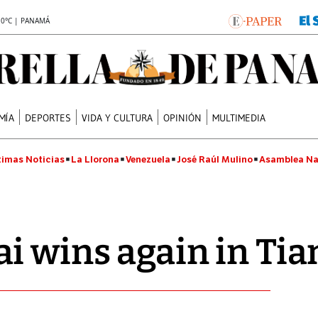
.0°C | PANAMÁ
MÍA
DEPORTES
VIDA Y CULTURA
OPINIÓN
MULTIMEDIA
timas Noticias
La Llorona
Venezuela
José Raúl Mulino
Asamblea Na
i wins again in Tia