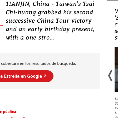
TIANJIN, China - Taiwan's Tsai
Video, Japón: Terremoto
V
Chi-huang grabbed his second
deja heridos y graves
‘
successive China Tour victory
daños en Kumamoto
c
and an early birthday present,
s
with a one-stro...
s
 cobertura en los resultados de búsqueda.
a Estrella en Google ↗️
Un fuerte terremoto de magnitud
7,1 se registró este martes 28 de
julio en la prefectura de Kumamoto,
L
al sur de Japón, provocando una
s
emergencia de gran
...
p
n pública
r
d