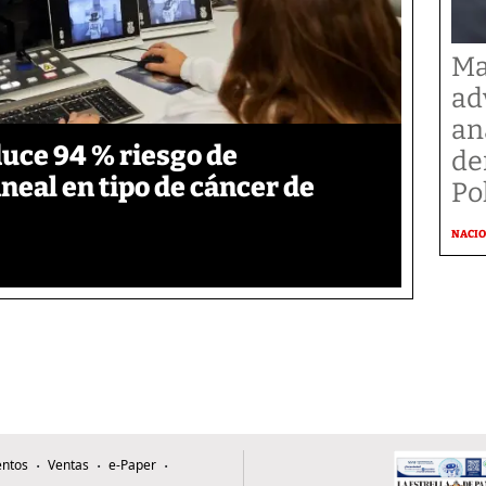
Ma
ad
an
duce 94 % riesgo de
de
neal en tipo de cáncer de
Po
NACI
ntos
Ventas
e-Paper