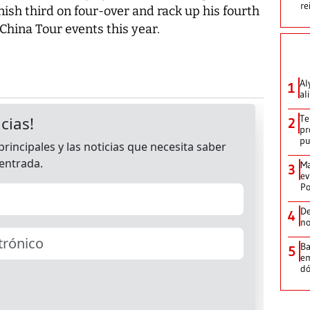
re
finish third on four-over and rack up his fourth
 China Tour events this year.
Al
1
al
Te
2
pr
p
Ma
3
ev
Po
De
4
no
Ba
5
em
dó