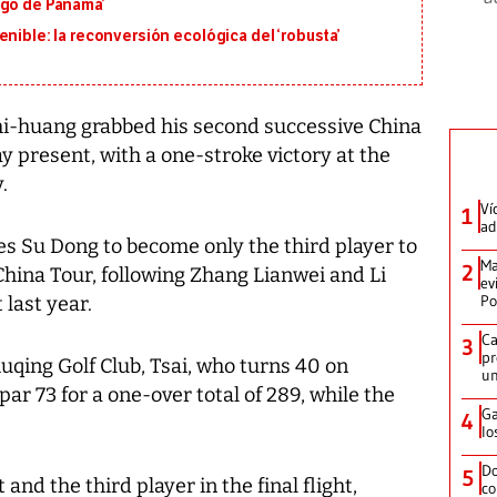
igo de Panamá’
nible: la reconversión ecológica del ‘robusta’
Chi-huang grabbed his second successive China
y present, with a one-stroke victory at the
.
Ví
1
ad
s Su Dong to become only the third player to
Ma
2
hina Tour, following Zhang Lianwei and Li
ev
Po
 last year.
Ca
3
pr
iuqing Golf Club, Tsai, who turns 40 on
un
ar 73 for a one-over total of 289, while the
Ga
4
lo
Do
5
nd the third player in the final flight,
co