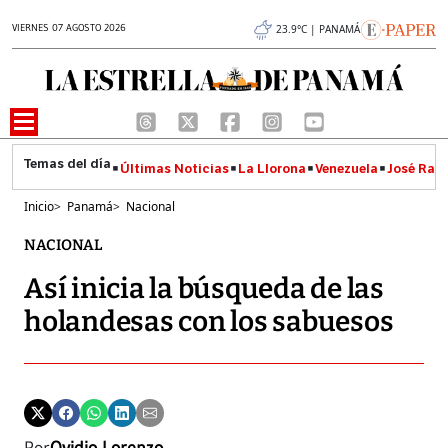
VIERNES 07 AGOSTO 2026
23.9°C | PANAMÁ
Últimas Noticias
La Llorona
Venezuela
José Raúl
Inicio
>
Panamá
>
Nacional
NACIONAL
Así inicia la búsqueda de las
holandesas con los sabuesos