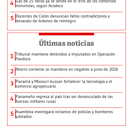
Gas de 25 libras ya se vende en el 95% de los comercios
4
minoristas, según Acodeco
Docentes de Colón denuncian fallos contradictorios y
5
desacato de órdenes de reintegro
Últimas noticias
Tribunal mantiene detenidos a imputados en Operación
1
Pandora
Ahorro corriente se mantiene en negativo a junio de 2026
2
Panamá y Missouri buscan fortalecer la tecnología y el
3
comercio agropecuario
Panameño regresa al país tras ser desvinculado de las
4
fuerzas militares rusas
Asamblea investigará reclamos de policías y bomberos
5
jubilados