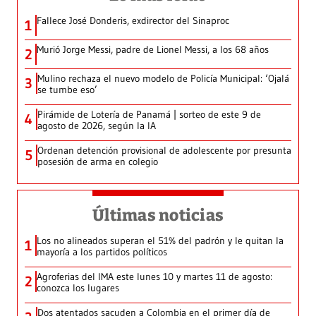
Fallece José Donderis, exdirector del Sinaproc
1
Murió Jorge Messi, padre de Lionel Messi, a los 68 años
2
Mulino rechaza el nuevo modelo de Policía Municipal: ‘Ojalá
3
se tumbe eso’
Pirámide de Lotería de Panamá | sorteo de este 9 de
4
agosto de 2026, según la IA
Ordenan detención provisional de adolescente por presunta
5
posesión de arma en colegio
Últimas noticias
Los no alineados superan el 51% del padrón y le quitan la
1
mayoría a los partidos políticos
Agroferias del IMA este lunes 10 y martes 11 de agosto:
2
conozca los lugares
Dos atentados sacuden a Colombia en el primer día de