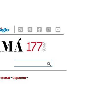
cional
Cepanim