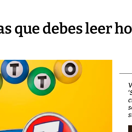
as que debes leer ho
Video, Japón: Terremoto
V
deja heridos y graves
‘
daños en Kumamoto
c
s
s