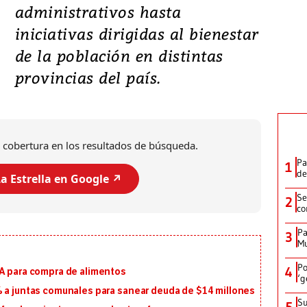
administrativos hasta
iniciativas dirigidas al bienestar
de la población en distintas
provincias del país.
 cobertura en los resultados de búsqueda.
Pa
1
de
a Estrella en Google ↗️
Se
2
co
Pa
3
Mu
Po
4
MA para compra de alimentos
‘g
% a juntas comunales para sanear deuda de $14 millones
Su
5