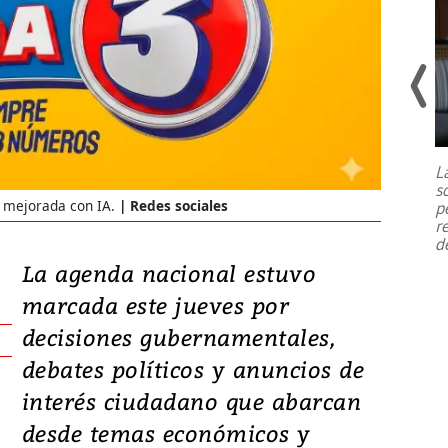
Un fuerte terremoto de magnitud
7,1 se registró este martes 28 de
julio en la prefectura de Kumamoto,
L
al sur de Japón, provocando una
s
emergencia de gran
...
3 mejorada con IA.
Redes sociales
p
r
d
La agenda nacional estuvo
marcada este jueves por
decisiones gubernamentales,
debates políticos y anuncios de
interés ciudadano que abarcan
desde temas económicos y