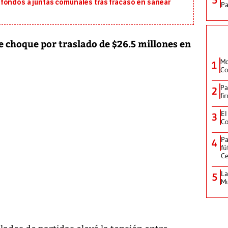
fondos a juntas comunales tras fracaso en sanear
P
 choque por traslado de $26.5 millones en
Mo
1
Co
Pa
2
fi
El
3
Co
Pa
4
fú
Ce
La
5
Mu