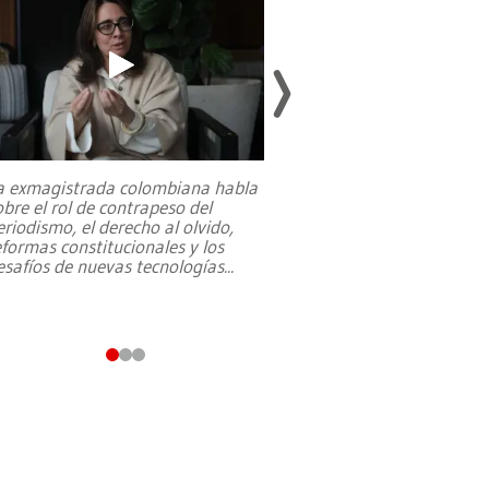
a exmagistrada colombiana habla
Entre recuerdos y es
obre el rol de contrapeso del
referencias hacia sus
eriodismo, el derecho al olvido,
presidente de Brasil,
eformas constitucionales y los
da Silva, oficializó 
esafíos de nuevas tecnologías
...
candidatura
...