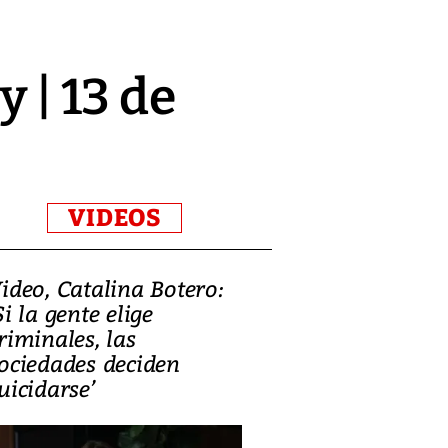
y | 13 de
VIDEOS
ideo, Catalina Botero:
Video: Lula la
Si la gente elige
candidatura 
riminales, las
promesas de i
ociedades deciden
en defensa, ed
uicidarse’
tierras raras