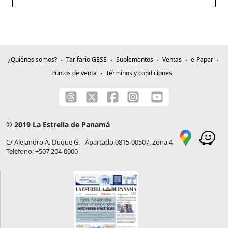
¿Quiénes somos?
Tarifario GESE
Suplementos
Ventas
e-Paper
Puntos de venta
Términos y condiciones
© 2019 La Estrella de Panamá
C/ Alejandro A. Duque G. - Apartado 0815-00507, Zona 4
Teléfono: +507 204-0000