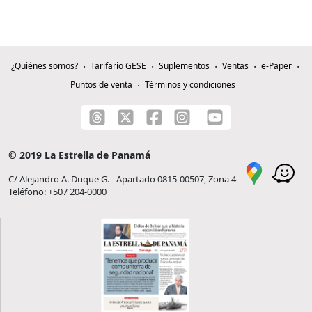
¿Quiénes somos?
Tarifario GESE
Suplementos
Ventas
e-Paper
Puntos de venta
Términos y condiciones
© 2019 La Estrella de Panamá
C/ Alejandro A. Duque G. - Apartado 0815-00507, Zona 4
Teléfono: +507 204-0000