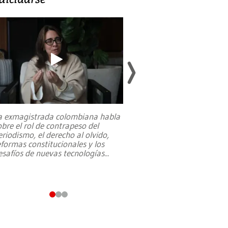
a exmagistrada colombiana habla
Entre recuerdos y es
obre el rol de contrapeso del
referencias hacia sus
eriodismo, el derecho al olvido,
presidente de Brasil,
eformas constitucionales y los
da Silva, oficializó 
esafíos de nuevas tecnologías
...
candidatura
...