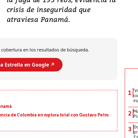
crisis de inseguridad que
atraviesa Panamá.
 cobertura en los resultados de búsqueda.
a Estrella en Google ↗️
‘V
1
co
es
Panamá
Mi
2
encia de Colombia en ruptura total con Gustavo Petro
Pl
Do
3
pr
Es