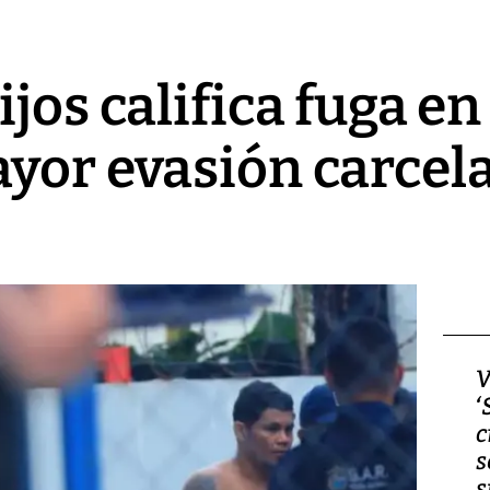
jos califica fuga en
yor evasión carcela
Video, Japón: Terremoto
V
deja heridos y graves
‘
daños en Kumamoto
c
s
s