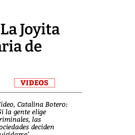
 La Joyita
ria de
VIDEOS
ideo, Catalina Botero:
Video: Lula la
Si la gente elige
candidatura 
riminales, las
promesas de i
ociedades deciden
en defensa, ed
uicidarse’
tierras raras