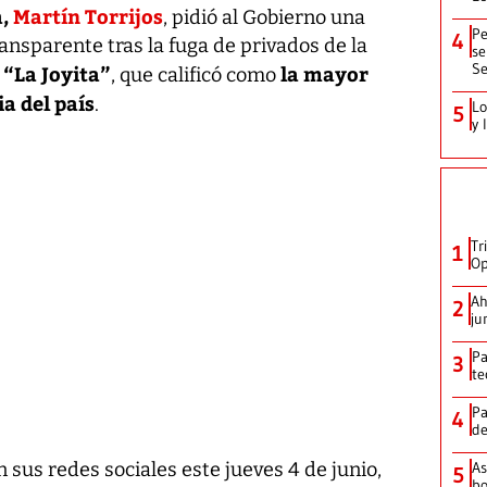
a,
Martín Torrijos
, pidió al Gobierno una
Pe
4
ansparente tras la fuga de privados de la
se
Se
“La Joyita”
la mayor
o
, que calificó como
ia del país
.
Lo
5
y 
Tr
1
Op
Ah
2
ju
Pa
3
te
Pa
4
de
As
 sus redes sociales este jueves 4 de junio,
5
bo