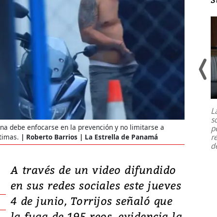
Un fuerte terremoto de magnitud
7,1 se registró este martes 28 de
julio en la prefectura de Kumamoto,
L
al sur de Japón, provocando una
s
emergencia de gran
...
ana debe enfocarse en la prevención y no limitarse a
p
r
timas.
Roberto Barrios | La Estrella de Panamá
d
A través de un video difundido
en sus redes sociales este jueves
4 de junio, Torrijos señaló que
la fuga de 195 reos, evidencia la