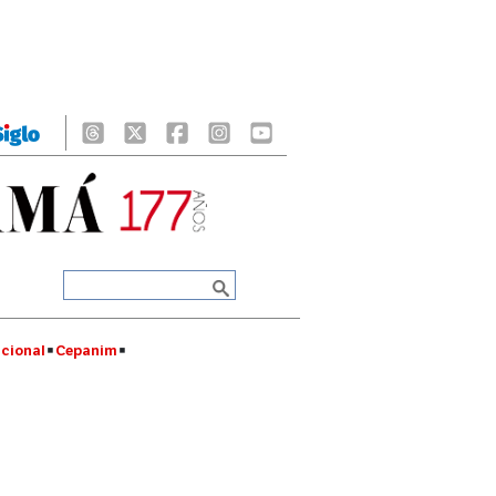
cional
Cepanim