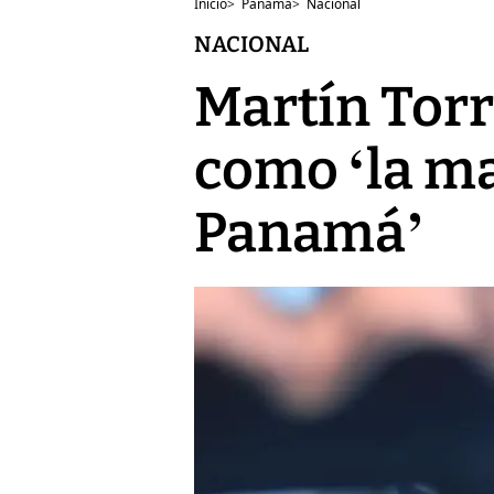
Inicio
>
Panamá
>
Nacional
NACIONAL
Martín Torri
como ‘la ma
Panamá’