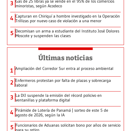
Gas de 25 libras ya se vende en el 95% de los comercios
3
minoristas, según Acodeco
Capturan en Chiriquí a hombre investigado en la Operación
4
Trillizas por nuevo caso de violación a una menor
Decomisan un arma a estudiante del Instituto José Dolores
5
Moscote y suspenden las clases
Últimas noticias
Ampliación del Corredor Sur entra al proceso ambiental
1
Enfermeros protestan por falta de plazas y sobrecarga
2
laboral
La DIJ suspende la emisión del récord policivo en
3
ventanillas y plataforma digital
Pirámide de Lotería de Panamá | sorteo de este 5 de
4
agosto de 2026, según la IA
Funcionarios de Aduanas solicitan bono por años de servicio
5
para su retiro