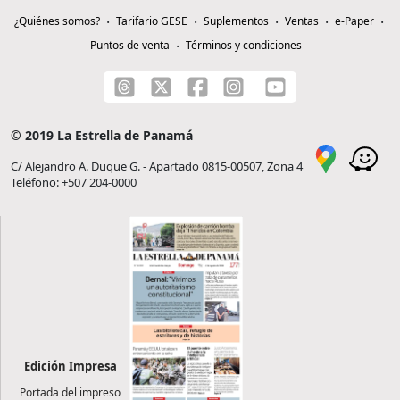
¿Quiénes somos?
Tarifario GESE
Suplementos
Ventas
e-Paper
Puntos de venta
Términos y condiciones
© 2019 La Estrella de Panamá
C/ Alejandro A. Duque G. - Apartado 0815-00507, Zona 4
Teléfono: +507 204-0000
Edición Impresa
Portada del impreso