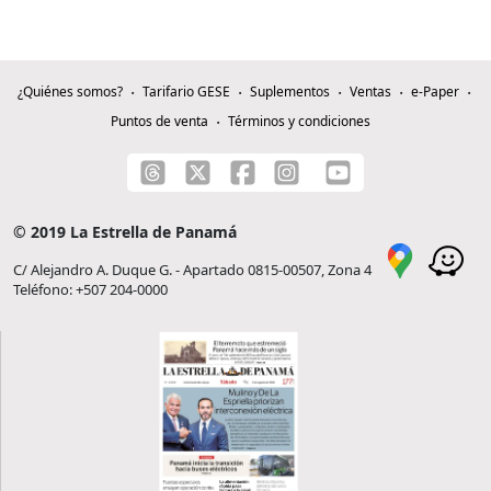
¿Quiénes somos?
Tarifario GESE
Suplementos
Ventas
e-Paper
Puntos de venta
Términos y condiciones
© 2019 La Estrella de Panamá
C/ Alejandro A. Duque G. - Apartado 0815-00507, Zona 4
Teléfono: +507 204-0000