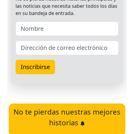
No te pierdas nuestras mejores
historias