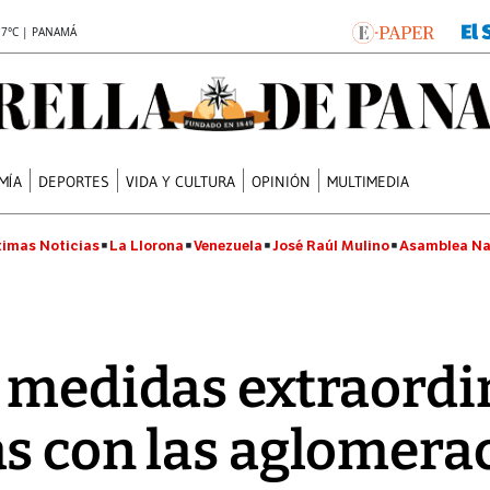
.7°C | PANAMÁ
MÍA
DEPORTES
VIDA Y CULTURA
OPINIÓN
MULTIMEDIA
timas Noticias
La Llorona
Venezuela
José Raúl Mulino
Asamblea Na
 medidas extraordi
s con las aglomera