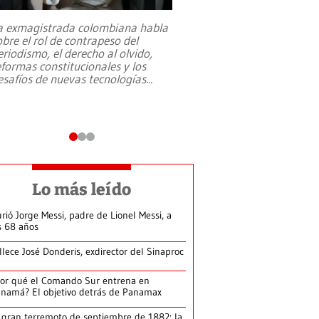
a exmagistrada colombiana habla
Entre recuerdos y es
obre el rol de contrapeso del
referencias hacia sus
eriodismo, el derecho al olvido,
presidente de Brasil,
eformas constitucionales y los
da Silva, oficializó 
esafíos de nuevas tecnologías
...
candidatura
...
Lo más leído
rió Jorge Messi, padre de Lionel Messi, a
s 68 años
llece José Donderis, exdirector del Sinaproc
or qué el Comando Sur entrena en
namá? El objetivo detrás de Panamax
 gran terremoto de septiembre de 1882: la