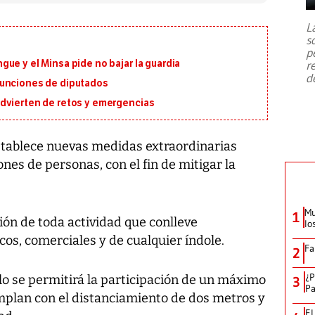
7,1 se registró este martes 28 de
julio en la prefectura de Kumamoto,
L
al sur de Japón, provocando una
s
emergencia de gran
...
p
ue y el Minsa pide no bajar la guardia
r
d
funciones de diputados
dvierten de retos y emergencias
establece nuevas medidas extraordinarias
nes de personas, con el fin de mitigar la
Mu
1
ión de toda actividad que conlleve
lo
os, comerciales y de cualquier índole.
Fa
2
¿P
olo se permitirá la participación de un máximo
3
Pa
plan con el distanciamiento de dos metros y
El