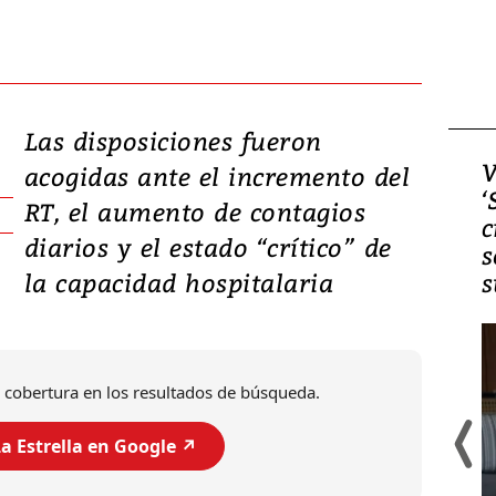
Las disposiciones fueron
Video, Japón: Terremoto
V
acogidas ante el incremento del
deja heridos y graves
‘
RT, el aumento de contagios
daños en Kumamoto
c
diarios y el estado “crítico” de
s
la capacidad hospitalaria
s
 cobertura en los resultados de búsqueda.
a Estrella en Google ↗️
Un fuerte terremoto de magnitud