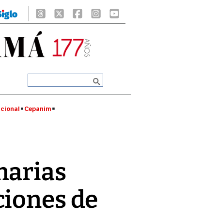
cional
Cepanim
narias
ciones de