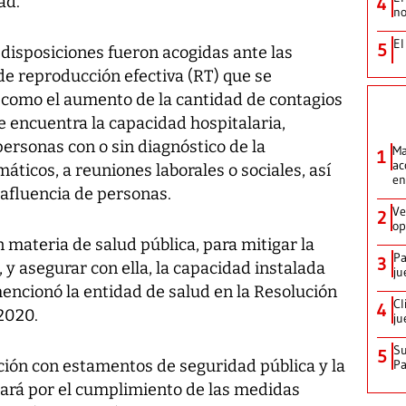
ad.
4
no
El
5
disposiciones fueron acogidas ante las
de reproducción efectiva (RT) que se
í como el aumento de la cantidad de contagios
 se encuentra la capacidad hospitalaria,
personas con o sin diagnóstico de la
Ma
1
ac
áticos, a reuniones laborales o sociales, así
en
 afluencia de personas.
Ve
2
op
n materia de salud pública, para mitigar la
Pa
3
y asegurar con ella, la capacidad instalada
ju
 mencionó la entidad de salud en la Resolución
Cl
4
 2020.
ju
Su
5
ción con estamentos de seguridad pública y la
P
lará por el cumplimiento de las medidas