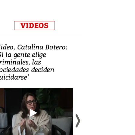
VIDEOS
ideo, Catalina Botero:
Video: Lula la
Si la gente elige
candidatura 
riminales, las
promesas de i
ociedades deciden
en defensa, ed
uicidarse’
tierras raras