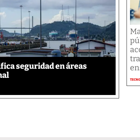
Ma
pú
ac
tr
ica seguridad en áreas
en
nal
TECN