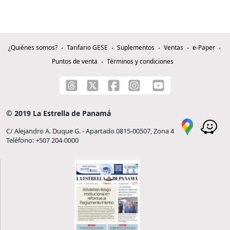
¿Quiénes somos?
Tarifario GESE
Suplementos
Ventas
e-Paper
Puntos de venta
Términos y condiciones
© 2019 La Estrella de Panamá
C/ Alejandro A. Duque G. - Apartado 0815-00507, Zona 4
Teléfono: +507 204-0000