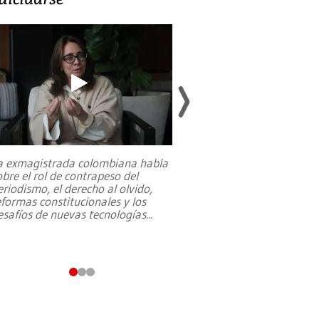
a exmagistrada colombiana habla
Entre recuerdos y es
obre el rol de contrapeso del
referencias hacia sus
eriodismo, el derecho al olvido,
presidente de Brasil,
eformas constitucionales y los
da Silva, oficializó 
esafíos de nuevas tecnologías
...
candidatura
...