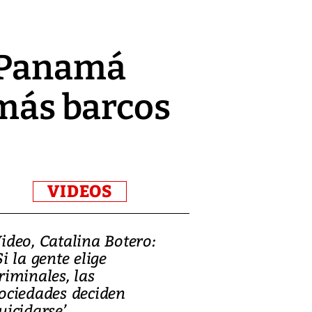
: Panamá
 más barcos
VIDEOS
ideo, Catalina Botero:
Video: Lula la
Si la gente elige
candidatura 
riminales, las
promesas de i
ociedades deciden
en defensa, ed
uicidarse’
tierras raras