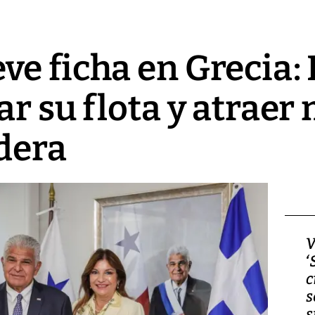
ve ficha en Grecia
ar su flota y atraer
dera
Video, Japón: Terremoto
V
deja heridos y graves
‘
daños en Kumamoto
c
s
s