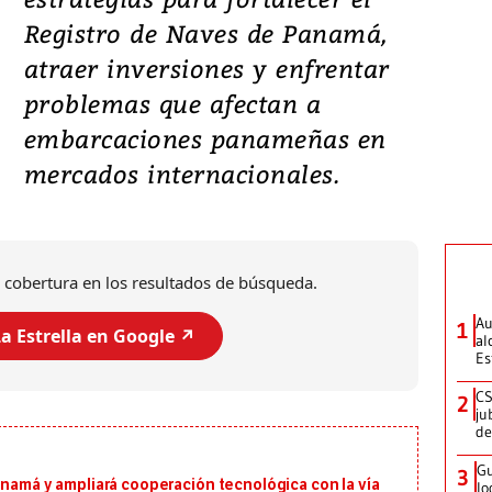
Registro de Naves de Panamá,
atraer inversiones y enfrentar
problemas que afectan a
embarcaciones panameñas en
mercados internacionales.
 cobertura en los resultados de búsqueda.
Au
1
a Estrella en Google ↗️
al
Es
CS
2
ju
de
Gu
3
anamá y ampliará cooperación tecnológica con la vía
lo