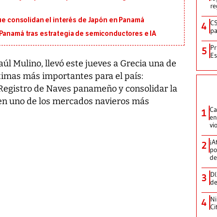
re
que consolidan el interés de Japón en Panamá
CS
4
pa
 Panamá tras estrategia de semiconductores e IA
Pr
5
Es
úl Mulino, llevó este jueves a Grecia una de
imas más importantes para el país:
l Registro de Naves panameño y consolidar la
 en uno de los mercados navieros más
Ca
1
en
vi
¡A
2
po
de
DI
3
de
Ni
4
Ci