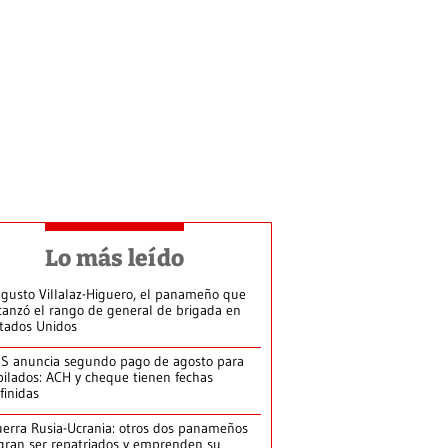
Lo más leído
gusto Villalaz-Higuero, el panameño que
canzó el rango de general de brigada en
tados Unidos
S anuncia segundo pago de agosto para
bilados: ACH y cheque tienen fechas
finidas
erra Rusia-Ucrania: otros dos panameños
gran ser repatriados y emprenden su