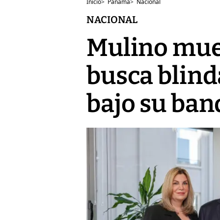
Inicio
>
Panamá
>
Nacional
NACIONAL
Mulino mue
busca blind
bajo su ban