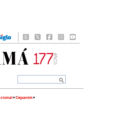
cional
Cepanim