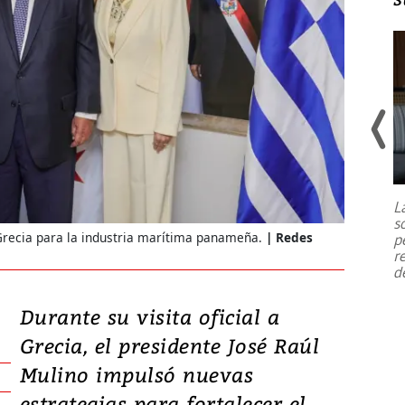
Un fuerte terremoto de magnitud
7,1 se registró este martes 28 de
julio en la prefectura de Kumamoto,
L
al sur de Japón, provocando una
s
emergencia de gran
...
Grecia para la industria marítima panameña.
Redes
p
r
d
Durante su visita oficial a
Grecia, el presidente José Raúl
Mulino impulsó nuevas
estrategias para fortalecer el