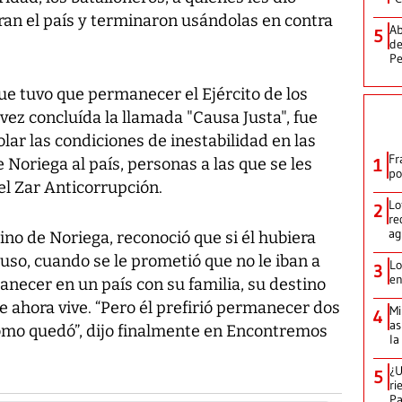
an el país y terminaron usándolas en contra
Ab
5
de
Pe
ue tuvo que permanecer el Ejército de los
ez concluída la llamada "Causa Justa", fue
ar las condiciones de inestabilidad en las
Fr
 Noriega al país, personas a las que se les
1
po
el Zar Anticorrupción.
Lo
2
re
ag
no de Noriega, reconoció que si él hubiera
puso, cuando se le prometió que no le iban a
Lo
3
en
necer en un país con su familia, su destino
e ahora vive. “Pero él prefirió permanecer dos
Mi
4
as
ómo quedó”, dijo finalmente en Encontremos
la
¿U
5
ri
P