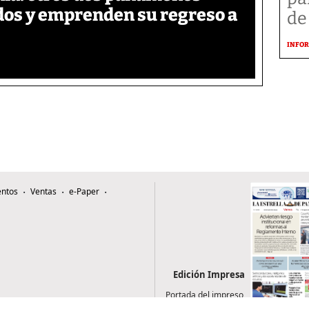
ados y emprenden su regreso a
de
INFOR
ntos
Ventas
e-Paper
Edición Impresa
Portada del impreso
del 7 de agosto de