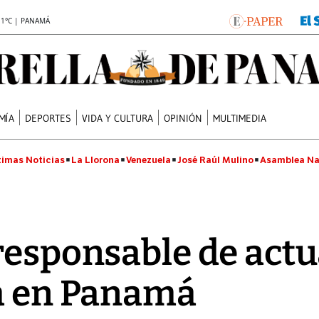
.1°C | PANAMÁ
MÍA
DEPORTES
VIDA Y CULTURA
OPINIÓN
MULTIMEDIA
timas Noticias
La Llorona
Venezuela
José Raúl Mulino
Asamblea Na
responsable de actu
ia en Panamá