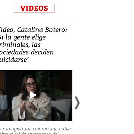
VIDEOS
ideo, Catalina Botero:
Video: Lula la
Si la gente elige
candidatura 
riminales, las
promesas de i
ociedades deciden
en defensa, ed
uicidarse’
tierras raras
a exmagistrada colombiana habla
Entre recuerdos y es
obre el rol de contrapeso del
referencias hacia sus