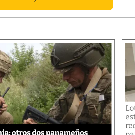
Lo
es
re
ia: otros dos panameños
pa