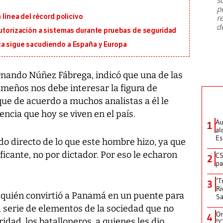
emergencia de gran
...
p
 línea del récord policivo
r
d
autorización a sistemas durante pruebas de seguridad
ta sigue sacudiendo a España y Europa
ernando Núñez Fábrega, indicó que una de las
ameños nos debe interesar la figura de
ue de acuerdo a muchos analistas a él le
encia que hoy se viven en el país.
Au
1
al
Es
ado directo de lo que este hombre hizo, ya que
ficante, no por dictador. Por eso le echaron
CS
2
pa
‘T
3
Ri
 quién convirtió a Panamá en un puente para
Sa
a serie de elementos de la sociedad que no
On
4
dad, los batalloneros, a quienes les dio
°C