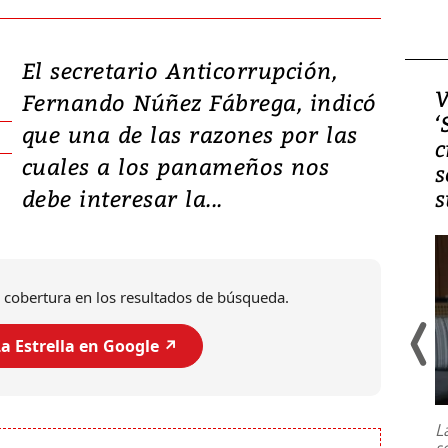
El secretario Anticorrupción,
Video, Japón: Terremoto
V
Fernando Núñez Fábrega, indicó
deja heridos y graves
‘
que una de las razones por las
daños en Kumamoto
c
cuales a los panameños nos
s
debe interesar la...
s
 cobertura en los resultados de búsqueda.
a Estrella en Google ↗️
Un fuerte terremoto de magnitud
7,1 se registró este martes 28 de
julio en la prefectura de Kumamoto,
L
al sur de Japón, provocando una
s