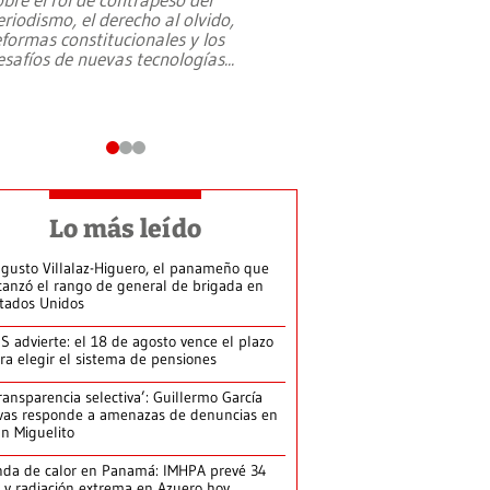
eriodismo, el derecho al olvido,
presidente de Brasil,
eformas constitucionales y los
da Silva, oficializó 
esafíos de nuevas tecnologías
...
candidatura
...
Lo más leído
gusto Villalaz-Higuero, el panameño que
canzó el rango de general de brigada en
tados Unidos
S advierte: el 18 de agosto vence el plazo
ra elegir el sistema de pensiones
ransparencia selectiva’: Guillermo García
vas responde a amenazas de denuncias en
n Miguelito
da de calor en Panamá: IMHPA prevé 34
 y radiación extrema en Azuero hoy