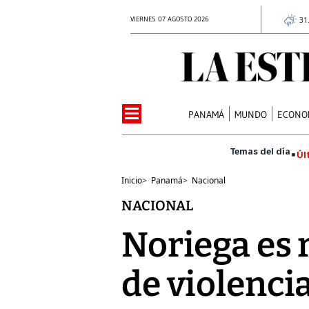
VIERNES 07 AGOSTO 2026
31
PANAMÁ
MUNDO
ECONO
Úl
Inicio
>
Panamá
>
Nacional
NACIONAL
Noriega es 
de violenc