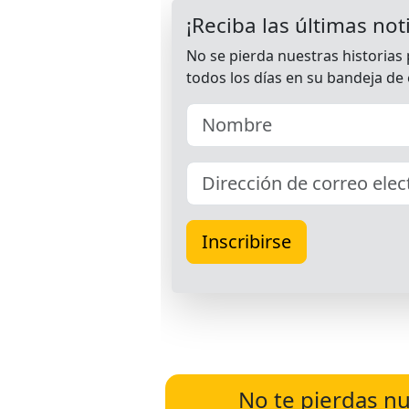
No te pierdas nu