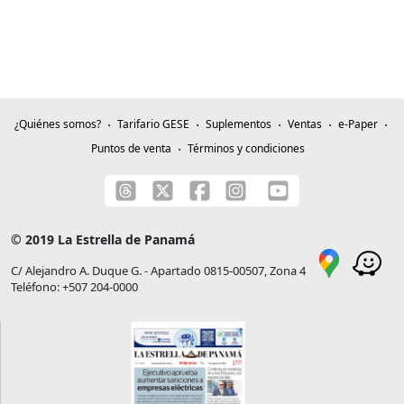
¿Quiénes somos?
Tarifario GESE
Suplementos
Ventas
e-Paper
Puntos de venta
Términos y condiciones
© 2019 La Estrella de Panamá
C/ Alejandro A. Duque G. - Apartado 0815-00507, Zona 4
Teléfono: +507 204-0000