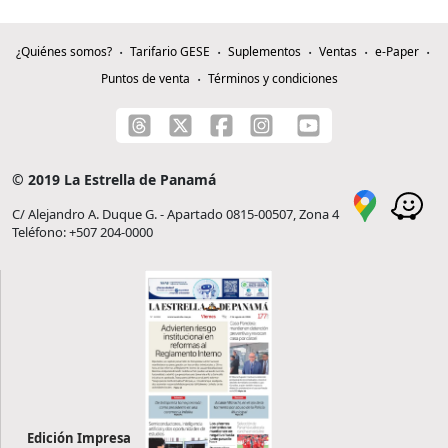
¿Quiénes somos?
Tarifario GESE
Suplementos
Ventas
e-Paper
Puntos de venta
Términos y condiciones
© 2019 La Estrella de Panamá
C/ Alejandro A. Duque G. - Apartado 0815-00507, Zona 4
Teléfono: +507 204-0000
Edición Impresa