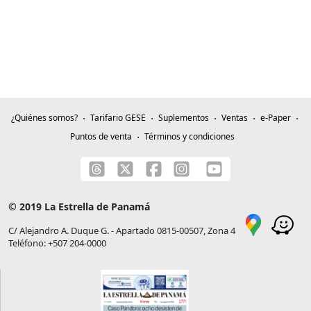
¿Quiénes somos?
Tarifario GESE
Suplementos
Ventas
e-Paper
Puntos de venta
Términos y condiciones
© 2019 La Estrella de Panamá
C/ Alejandro A. Duque G. - Apartado 0815-00507, Zona 4
Teléfono: +507 204-0000