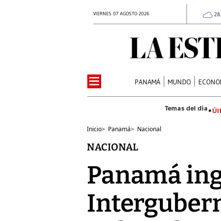
VIERNES 07 AGOSTO 2026
28
PANAMÁ
MUNDO
ECONO
Úl
Inicio
>
Panamá
>
Nacional
NACIONAL
Panamá ing
Interguber