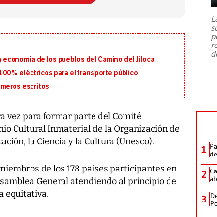
7,1 se registró este martes 28 de
julio en la prefectura de Kumamoto,
L
al sur de Japón, provocando una
s
emergencia de gran
...
p
r
d
 la economía de los pueblos del Camino del Jiloca
100% eléctricos para el transporte público
imeros escritos
a vez para formar parte del Comité
o Cultural Inmaterial de la Organización de
ación, la Ciencia y la Cultura (Unesco).
Pa
1
de
miembros de los 178 países participantes en
Ca
2
ab
Asamblea General atendiendo al principio de
a equitativa.
De
3
Po