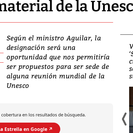
material de la Unes
Según el ministro Aguilar, la
Video, Japón: Terremoto
V
designación será una
deja heridos y graves
‘
oportunidad que nos permitiría
daños en Kumamoto
c
ser propuestos para ser sede de
s
alguna reunión mundial de la
s
Unesco
 cobertura en los resultados de búsqueda.
a Estrella en Google ↗️
Un fuerte terremoto de magnitud