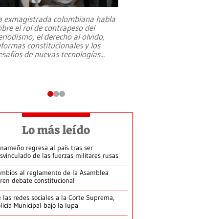
a exmagistrada colombiana habla
Entre recuerdos y es
obre el rol de contrapeso del
referencias hacia sus
eriodismo, el derecho al olvido,
presidente de Brasil,
eformas constitucionales y los
da Silva, oficializó 
esafíos de nuevas tecnologías
...
candidatura
...
Lo más leído
nameño regresa al país tras ser
svinculado de las fuerzas militares rusas
mbios al reglamento de la Asamblea
ren debate constitucional
 las redes sociales a la Corte Suprema,
licía Municipal bajo la lupa