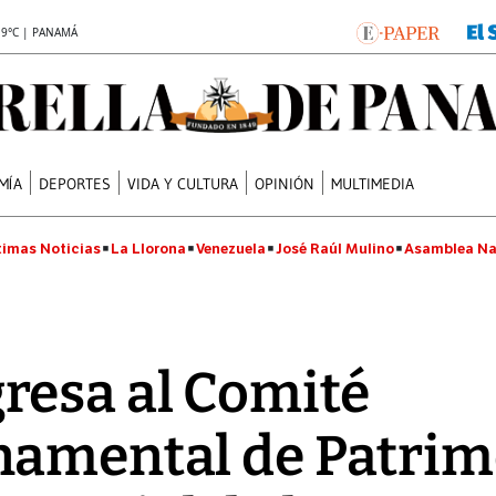
.9°C | PANAMÁ
MÍA
DEPORTES
VIDA Y CULTURA
OPINIÓN
MULTIMEDIA
timas Noticias
La Llorona
Venezuela
José Raúl Mulino
Asamblea Na
resa al Comité
namental de Patri