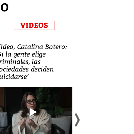
co
VIDEOS
ideo, Catalina Botero:
Video: Lula la
Si la gente elige
candidatura 
riminales, las
promesas de i
ociedades deciden
en defensa, ed
uicidarse’
tierras raras