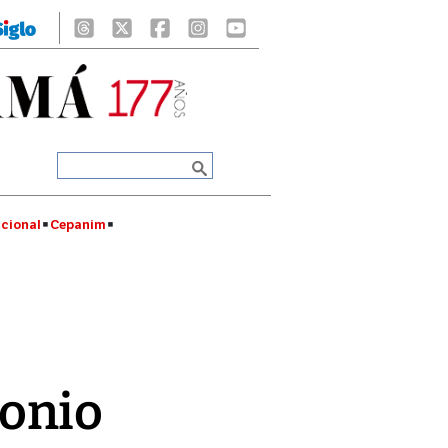
cional
Cepanim
monio