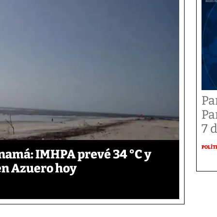
Pa
Pa
7 
POLÍT
anamá: IMHPA prevé 34 °C y
en Azuero hoy