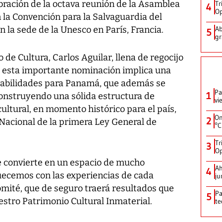
ebración de la octava reunión de la Asamblea
Tr
4
Op
 la Convención para la Salvaguardia del
n la sede de la Unesco en París, Francia.
Ab
5
gr
 de Cultura, Carlos Aguilar, llena de regocijo
que esta importante nominación implica una
abilidades para Panamá, que además se
Pa
1
nstruyendo una sólida estructura de
vi
cultural, en momento histórico para el país,
On
2
 Nacional de la primera Ley General de
°C
Tr
3
Op
se convierte en un espacio de mucho
Ah
4
uecemos con las experiencias de cada
ju
omité, que de seguro traerá resultados que
Pa
5
stro Patrimonio Cultural Inmaterial.
te