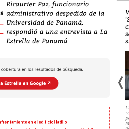
Ricaurter Paz, funcionario
Video, Japón: Terremoto
V
administrativo despedido de la
má
deja heridos y graves
‘
Universidad de Panamá,
daños en Kumamoto
c
respondió a una entrevista a La
s
Estrella de Panamá
s
 cobertura en los resultados de búsqueda.
a Estrella en Google ↗️
Un fuerte terremoto de magnitud
7,1 se registró este martes 28 de
julio en la prefectura de Kumamoto,
L
al sur de Japón, provocando una
s
emergencia de gran
...
p
nfrentamiento en el edificio Hatillo
r
d