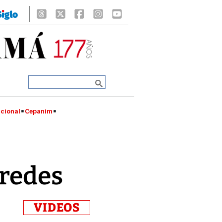
cional
Cepanim
aredes
VIDEOS