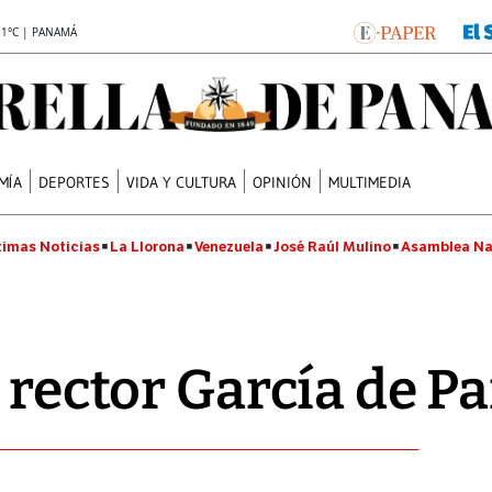
.1°C | PANAMÁ
MÍA
DEPORTES
VIDA Y CULTURA
OPINIÓN
MULTIMEDIA
timas Noticias
La Llorona
Venezuela
José Raúl Mulino
Asamblea Na
a rector García de P