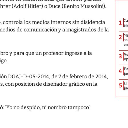
ührer (Adolf Hitler) o Duce (Benito Mussolini).
Ca
, controla los medios internos sin disidencia
1
en
medios de comunicación y a magistrados de la
Ma
2
ac
en
ibro y para que un profesor ingrese a la
Ve
3
op
igo.
Pa
4
ju
ción DGAJ-D-05-2014, de 7 de febrero de 2014,
os, con posición de diseñador gráfico en la
Cl
5
ju
ió: ‘Yo no despido, ni nombro tampoco’.