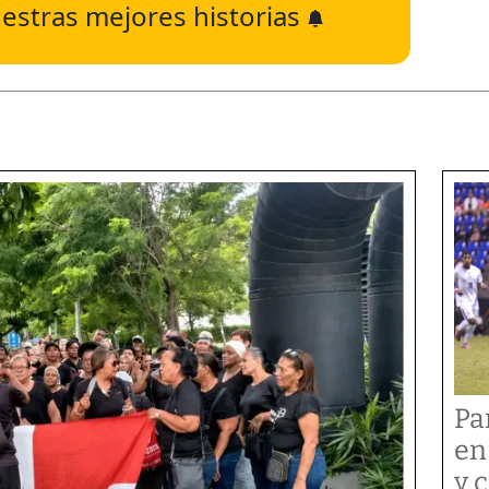
estras mejores historias
Pa
en
y 