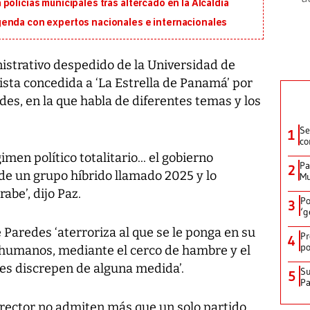
policías municipales tras altercado en la Alcaldía
genda con expertos nacionales e internacionales
istrativo despedido de la Universidad de
sta concedida a ‘La Estrella de Panamá’ por
des, en la que habla de diferentes temas y los
Se
1
co
men político totalitario... el gobierno
Pa
2
de un grupo híbrido llamado 2025 y lo
Mu
be’, dijo Paz.
Po
3
‘g
 Paredes ‘aterroriza al que se le ponga en su
Pr
4
po
 humanos, mediante el cerco de hambre y el
nes discrepen de alguna medida’.
Su
5
P
l rector no admiten más que un solo partido