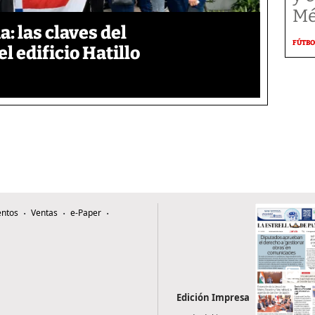
Mé
: las claves del
FÚTBO
l edificio Hatillo
ntos
Ventas
e-Paper
Edición Impresa