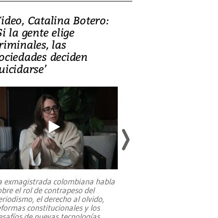
ideo, Catalina Botero:
Video: Lula la
Si la gente elige
candidatura 
riminales, las
promesas de i
ociedades deciden
en defensa, ed
uicidarse’
tierras raras
a exmagistrada colombiana habla
Entre recuerdos y es
obre el rol de contrapeso del
referencias hacia sus
eriodismo, el derecho al olvido,
presidente de Brasil,
eformas constitucionales y los
da Silva, oficializó 
esafíos de nuevas tecnologías
...
candidatura
...