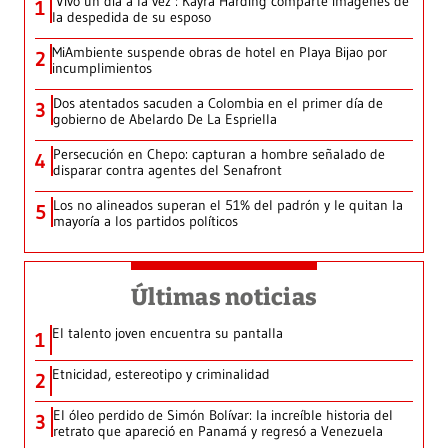
‘Vivo un día a la vez’: Kayra Harding comparte imágenes de
1
la despedida de su esposo
MiAmbiente suspende obras de hotel en Playa Bijao por
2
incumplimientos
Dos atentados sacuden a Colombia en el primer día de
3
gobierno de Abelardo De La Espriella
Persecución en Chepo: capturan a hombre señalado de
4
disparar contra agentes del Senafront
Los no alineados superan el 51% del padrón y le quitan la
5
mayoría a los partidos políticos
Últimas noticias
El talento joven encuentra su pantalla​
1
Etnicidad, estereotipo y criminalidad
2
El óleo perdido de Simón Bolívar: la increíble historia del
3
retrato que apareció en Panamá y regresó a Venezuela