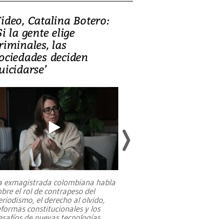
ideo, Catalina Botero:
Video: Lula la
Si la gente elige
candidatura 
riminales, las
promesas de i
ociedades deciden
en defensa, ed
uicidarse’
tierras raras
a exmagistrada colombiana habla
Entre recuerdos y es
obre el rol de contrapeso del
referencias hacia sus
eriodismo, el derecho al olvido,
presidente de Brasil,
eformas constitucionales y los
da Silva, oficializó 
esafíos de nuevas tecnologías
...
candidatura
...