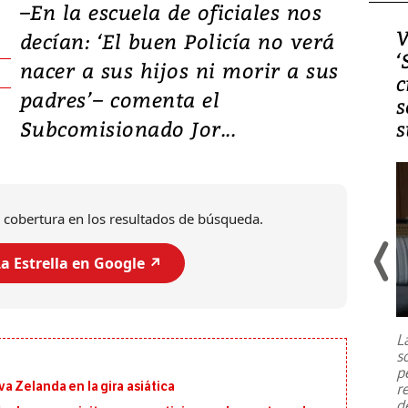
–En la escuela de oficiales nos
Video, Japón: Terremoto
V
decían: ‘El buen Policía no verá
deja heridos y graves
‘
nacer a sus hijos ni morir a sus
daños en Kumamoto
c
padres’– comenta el
s
Subcomisionado Jor...
s
 cobertura en los resultados de búsqueda.
a Estrella en Google ↗️
Un fuerte terremoto de magnitud
7,1 se registró este martes 28 de
julio en la prefectura de Kumamoto,
L
al sur de Japón, provocando una
s
emergencia de gran
...
p
 Zelanda en la gira asiática
r
d