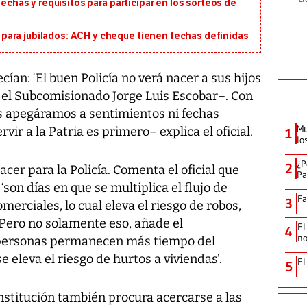
fechas y requisitos para participar en los sorteos de
ara jubilados: ACH y cheque tienen fechas definidas
cían: ‘El buen Policía no verá nacer a sus hijos
 el Subcomisionado Jorge Luis Escobar–. Con
s apegáramos a sentimientos ni fechas
Mu
vir a la Patria es primero– explica el oficial.
1
lo
¿P
2
er para la Policía. Comenta el oficial que
Pa
‘son días en que se multiplica el flujo de
Fa
3
erciales, lo cual eleva el riesgo de robos,
. Pero no solamente eso, añade el
El
4
no
 personas permanecen más tiempo del
e eleva el riesgo de hurtos a viviendas’.
El
5
a institución también procura acercarse a las