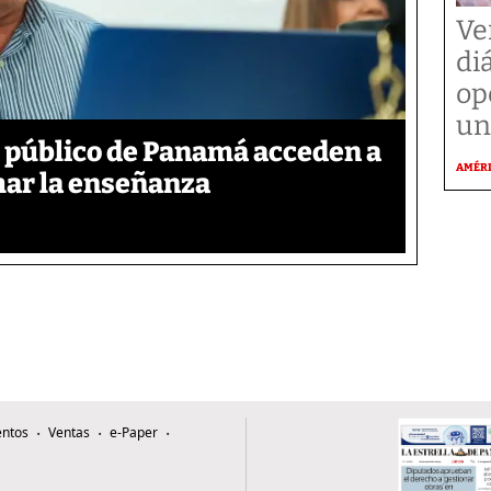
Ve
di
op
un
r público de Panamá acceden a
AMÉR
mar la enseñanza
ntos
Ventas
e-Paper