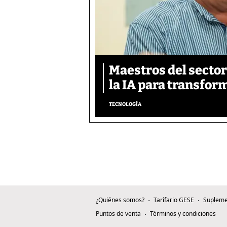
Maestros del secto
la IA para transfor
TECNOLOGÍA
¿Quiénes somos?
Tarifario GESE
Supleme
Puntos de venta
Términos y condiciones