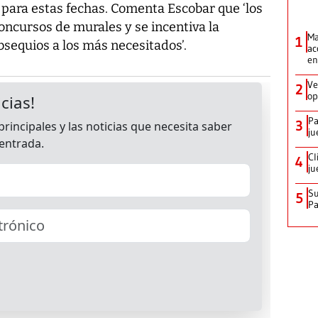
u para estas fechas. Comenta Escobar que ‘los
oncursos de murales y se incentiva la
Ma
1
bsequios a los más necesitados’.
ac
en
Ve
2
op
Pa
3
ju
Cl
4
ju
Su
5
P