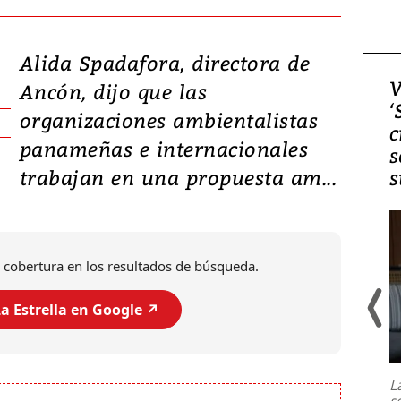
Alida Spadafora, directora de
Video, Japón: Terremoto
V
Ancón, dijo que las
deja heridos y graves
‘
organizaciones ambientalistas
daños en Kumamoto
c
panameñas e internacionales
s
trabajan en una propuesta am...
s
 cobertura en los resultados de búsqueda.
a Estrella en Google ↗️
Un fuerte terremoto de magnitud
7,1 se registró este martes 28 de
julio en la prefectura de Kumamoto,
L
al sur de Japón, provocando una
s