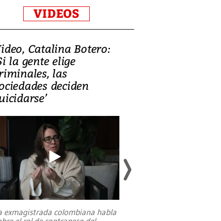
VIDEOS
ideo, Catalina Botero:
Video: Lula la
Si la gente elige
candidatura 
riminales, las
promesas de i
ociedades deciden
en defensa, ed
uicidarse’
tierras raras
a exmagistrada colombiana habla
Entre recuerdos y es
obre el rol de contrapeso del
referencias hacia sus