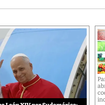
Pa
ab
co
in