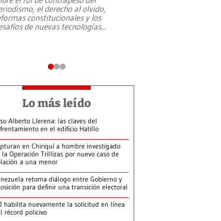
eriodismo, el derecho al olvido,
presidente de Brasil,
eformas constitucionales y los
da Silva, oficializó 
esafíos de nuevas tecnologías
...
candidatura
...
Lo más leído
so Alberto Llerena: las claves del
frentamiento en el edificio Hatillo
pturan en Chiriquí a hombre investigado
 la Operación Trillizas por nuevo caso de
olación a una menor
nezuela retoma diálogo entre Gobierno y
osición para definir una transición electoral
J habilita nuevamente la solicitud en línea
l récord policivo