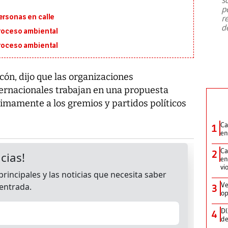
emergencia de gran
...
p
ersonas en calle
r
d
proceso ambiental
proceso ambiental
cón, dijo que las organizaciones
ernacionales trabajan en una propuesta
imamente a los gremios y partidos políticos
Ca
1
en
Ca
2
en
vi
Ve
3
op
DI
4
de