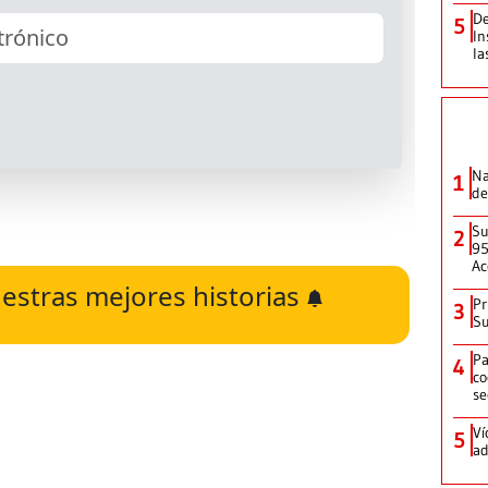
De
5
In
la
Na
1
de
Su
2
95
Ac
estras mejores historias
Pr
3
Su
Pa
4
co
se
Ví
5
ad