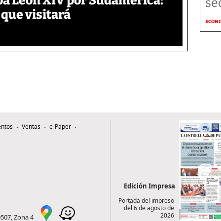
pa León XIV por Sudamérica:
se
 que visitará
ECON
ntos
Ventas
e-Paper
Edición Impresa
Portada del impreso
del 6 de agosto de
2026
0507, Zona 4