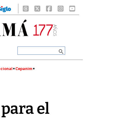
cional
Cepanim
para el