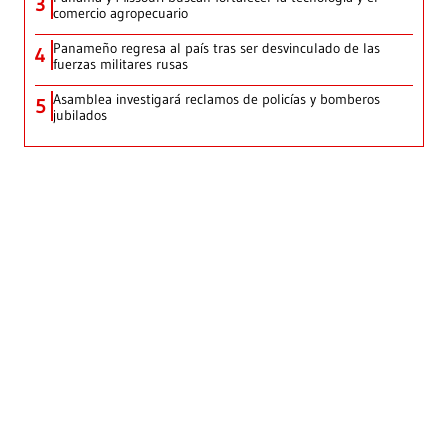
3
comercio agropecuario
Panameño regresa al país tras ser desvinculado de las
4
fuerzas militares rusas
Asamblea investigará reclamos de policías y bomberos
5
jubilados