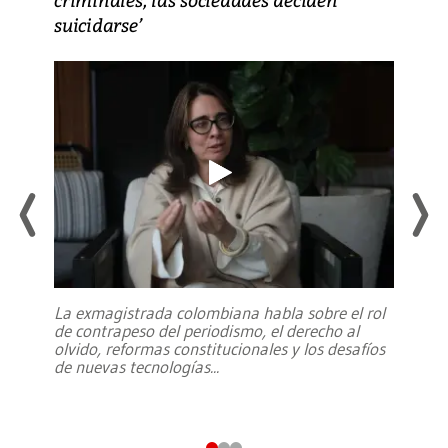
suicidarse’
La exmagistrada colombiana habla sobre el rol
de contrapeso del periodismo, el derecho al
olvido, reformas constitucionales y los desafíos
de nuevas tecnologías
...