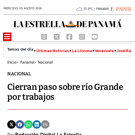
MIÉRCOLES 05 AGOSTO 2026
25.9°C | PANAMÁ
Últimas Noticias
La Llorona
Venezuela
José Raúl
Inicio
>
Panamá
>
Nacional
NACIONAL
Cierran paso sobre río Grande
por trabajos