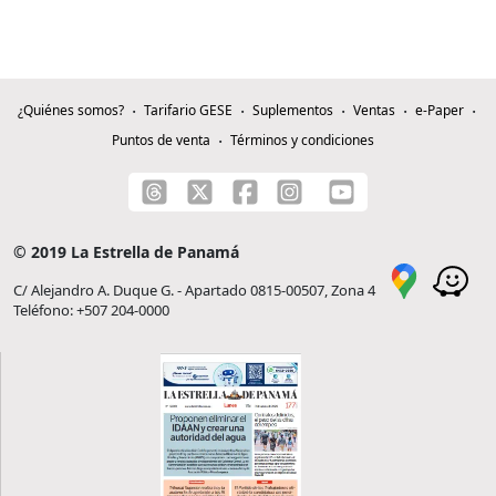
¿Quiénes somos?
Tarifario GESE
Suplementos
Ventas
e-Paper
Puntos de venta
Términos y condiciones
© 2019 La Estrella de Panamá
C/ Alejandro A. Duque G. - Apartado 0815-00507, Zona 4
Teléfono: +507 204-0000