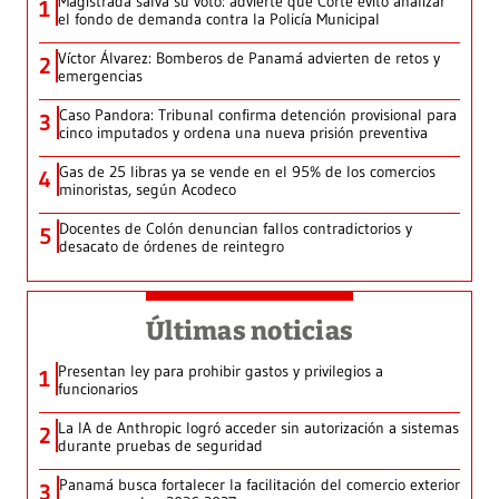
Magistrada salva su voto: advierte que Corte evitó analizar
1
el fondo de demanda contra la Policía Municipal
Víctor Álvarez: Bomberos de Panamá advierten de retos y
2
emergencias
Caso Pandora: Tribunal confirma detención provisional para
3
cinco imputados y ordena una nueva prisión preventiva
Gas de 25 libras ya se vende en el 95% de los comercios
4
minoristas, según Acodeco
Docentes de Colón denuncian fallos contradictorios y
5
desacato de órdenes de reintegro
Últimas noticias
Presentan ley para prohibir gastos y privilegios a
1
funcionarios
La IA de Anthropic logró acceder sin autorización a sistemas
2
durante pruebas de seguridad
Panamá busca fortalecer la facilitación del comercio exterior
3