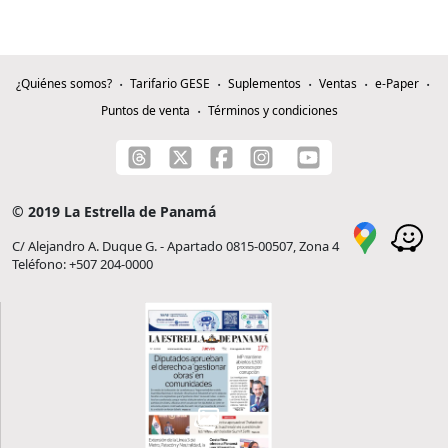
¿Quiénes somos?
Tarifario GESE
Suplementos
Ventas
e-Paper
Puntos de venta
Términos y condiciones
© 2019 La Estrella de Panamá
C/ Alejandro A. Duque G. - Apartado 0815-00507, Zona 4
Teléfono: +507 204-0000