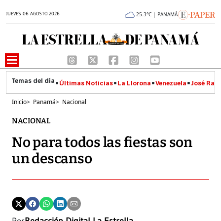
JUEVES 06 AGOSTO 2026
25.3°C | PANAMÁ
Últimas Noticias
La Llorona
Venezuela
José Raúl
Inicio
>
Panamá
>
Nacional
NACIONAL
No para todos las fiestas son
un descanso