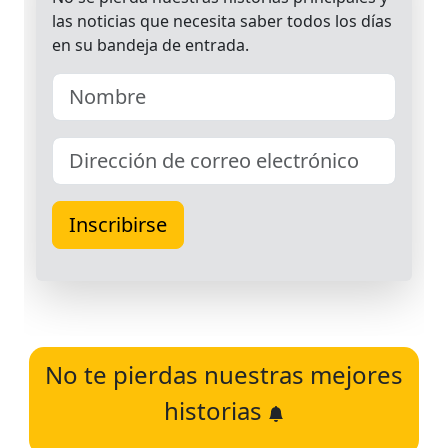
No te pierdas nuestras mejores
historias