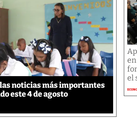
Ap
en
fo
el
 las noticias más importantes
ECON
do este 4 de agosto