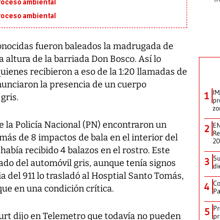
proceso ambiental
proceso ambiental
nocidas fueron baleados la madrugada de
a altura de la barriada Don Bosco. Así lo
uienes recibieron a eso de la 1:20 llamadas de
enunciaron la presencia de un cuerpo
IM
1
gris.
pr
zo
 la Policía Nacional (PN) encontraron un
EN
2
Re
más de 8 impactos de bala en el interior del
2
abía recibido 4 balazos en el rostro. Este
Su
3
lado del automóvil gris, aunque tenía signos
di
a del 911 lo trasladó al Hosptial Santo Tomás,
Co
4
e en una condición crítica.
Pa
Pr
5
rt dijo en Telemetro que todavía no pueden
pr