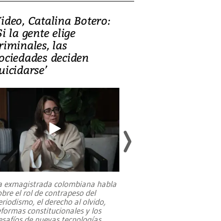
ideo, Catalina Botero:
Video: Lula la
Si la gente elige
candidatura 
riminales, las
promesas de i
ociedades deciden
en defensa, ed
uicidarse’
tierras raras
a exmagistrada colombiana habla
Entre recuerdos y es
obre el rol de contrapeso del
referencias hacia sus
eriodismo, el derecho al olvido,
presidente de Brasil,
eformas constitucionales y los
da Silva, oficializó 
esafíos de nuevas tecnologías
...
candidatura
...