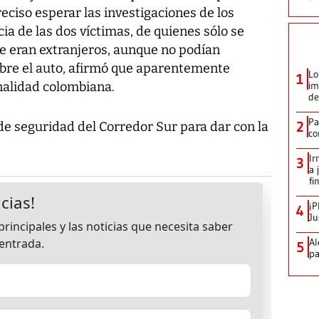
eciso esperar las investigaciones de los
ia de las dos víctimas, de quienes sólo se
e eran extranjeros, aunque no podían
obre el auto, afirmó que aparentemente
Lo
1
nalidad colombiana.
im
de
Pa
2
de seguridad del Corredor Sur para dar con la
co
Ir
3
a 
fi
¡P
4
Ju
Al
5
pa