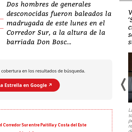
Dos hombres de generales
Video, Japón: Terremoto
V
desconocidas fueron baleados la
deja heridos y graves
‘
madrugada de este lunes en el
daños en Kumamoto
c
Corredor Sur, a la altura de la
s
barriada Don Bosc...
s
 cobertura en los resultados de búsqueda.
a Estrella en Google ↗️
Un fuerte terremoto de magnitud
7,1 se registró este martes 28 de
julio en la prefectura de Kumamoto,
L
al sur de Japón, provocando una
s
emergencia de gran
...
p
 Corredor Sur entre Paitilla y Costa del Este
r
d