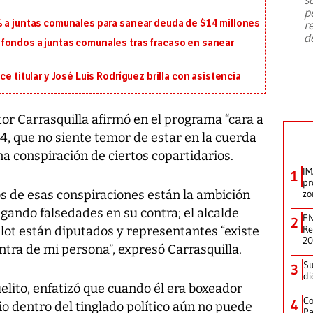
emergencia de gran
...
p
% a juntas comunales para sanear deuda de $14 millones
r
d
fondos a juntas comunales tras fracaso en sanear
e titular y José Luis Rodríguez brilla con asistencia
tor Carrasquilla afirmó en el programa “cara a
 4, que no siente temor de estar en la cuerda
na conspiración de ciertos copartidarios.
IM
1
pr
os de esas conspiraciones están la ambición
zo
gando falsedades en su contra; el alcalde
EN
2
Re
ot están diputados y representantes “existe
2
tra de mi persona”, expresó Carrasquilla.
Su
3
di
uelito, enfatizó que cuando él era boxeador
Co
4
io dentro del tinglado político aún no puede
Pa