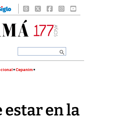
cional
Cepanim
 estar en la