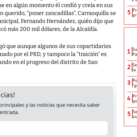
que en algún momento él confió y creía en sus
Pr
5
n querido, “poner zancadillas”, Carrasquilla se
pr
Municipal, Fernando Hernández, quién dijo que
ó más 200 mil dólares, de la Alcaldía.
egó que aunque algunos de sus copartidarios
Su
1
nado por el PRD, y tampoco la “traición” es
P
ando en el progreso del distrito de San
Se
2
la
Po
3
‘g
Pr
4
po
Se
5
co