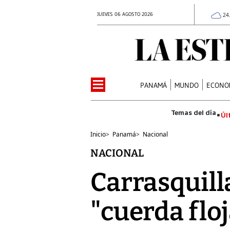
JUEVES 06 AGOSTO 2026
24
PANAMÁ
MUNDO
ECONO
Úl
Inicio
>
Panamá
>
Nacional
NACIONAL
Carrasquill
"cuerda flo