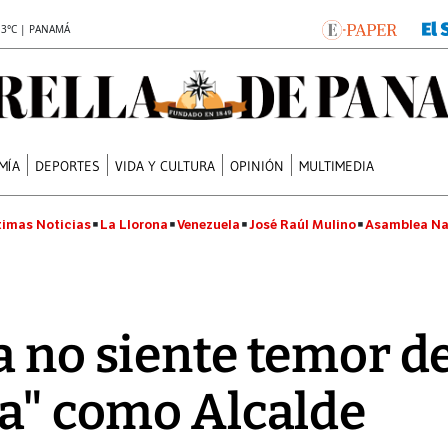
.3°C | PANAMÁ
MÍA
DEPORTES
VIDA Y CULTURA
OPINIÓN
MULTIMEDIA
timas Noticias
La Llorona
Venezuela
José Raúl Mulino
Asamblea Na
a no siente temor de
ja" como Alcalde