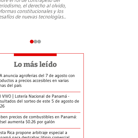
eriodismo, el derecho al olvido,
presidente de Brasil,
eformas constitucionales y los
da Silva, oficializó 
esafíos de nuevas tecnologías
...
candidatura
...
Lo más leído
A anuncia agroferias del 7 de agosto con
oductos a precios accesibles en varias
nas del país
 VIVO | Lotería Nacional de Panamá -
sultados del sorteo de este 5 de agosto de
026
ben precios de combustibles en Panamá:
ésel aumenta $0.26 por galón
sta Rica propone arbitraje especial a
namá para destrabar litigio comercial