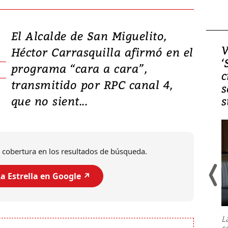
El Alcalde de San Miguelito,
Video, Japón: Terremoto
V
Héctor Carrasquilla afirmó en el
deja heridos y graves
‘
programa “cara a cara”,
daños en Kumamoto
c
transmitido por RPC canal 4,
s
que no sient...
s
 cobertura en los resultados de búsqueda.
a Estrella en Google ↗️
Un fuerte terremoto de magnitud
7,1 se registró este martes 28 de
julio en la prefectura de Kumamoto,
L
al sur de Japón, provocando una
s