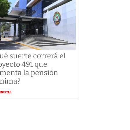
ué suerte correrá el
oyecto 491 que
menta la pensión
nima?
MNISTAS