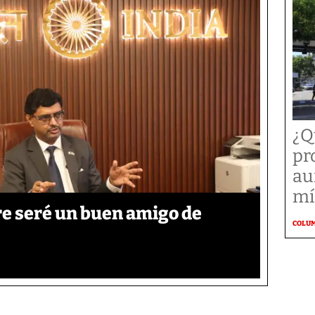
¿Q
pr
au
mí
re seré un buen amigo de
COLU