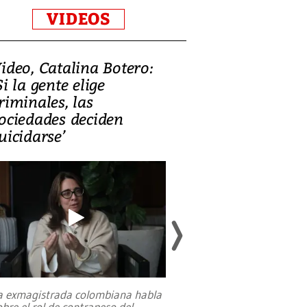
VIDEOS
ideo, Catalina Botero:
Video: Lula la
Si la gente elige
candidatura 
riminales, las
promesas de i
ociedades deciden
en defensa, ed
uicidarse’
tierras raras
a exmagistrada colombiana habla
Entre recuerdos y es
obre el rol de contrapeso del
referencias hacia sus